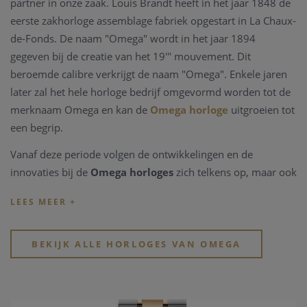
partner in onze zaak. Louis Brandt heeft in het jaar 1848 de
eerste zakhorloge assemblage fabriek opgestart in La Chaux-
de-Fonds. De naam "Omega" wordt in het jaar 1894
gegeven bij de creatie van het 19''' mouvement. Dit
beroemde calibre verkrijgt de naam "Omega". Enkele jaren
later zal het hele horloge bedrijf omgevormd worden tot de
merknaam Omega en kan de
Omega horloge
uitgroeien tot
een begrip.
Vanaf deze periode volgen de ontwikkelingen en de
innovaties bij de
Omega horloges
zich telkens op, maar ook
belangrijke mondiale manifestaties vragen
Omega
als
partner. Zo wordt het Zwitserse
horlogemerk Omega
time
keeper van de Olympische spelen sinds 1932, reeds 27
keren op rij, het jaar wanneer ook het eerste waterdichte
BEKIJK ALLE HORLOGES VAN OMEGA
Omega horloge
wordt ontworpen, de Marine. Uit deze
ontwikkelingen wordt in 1948 de Seamaster geboren. In
1952 zal
Omega horloges
de eerste "chronometer"