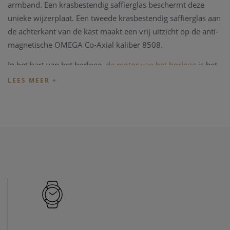
armband. Een krasbestendig saffierglas beschermt deze
unieke wijzerplaat. Een tweede krasbestendig saffierglas aan
de achterkant van de kast maakt een vrij uitzicht op de anti-
magnetische OMEGA Co-Axial kaliber 8508.
In het hart van het horloge,
de motor van het horloge
is het
in-house caliber Omega 8508 geplaatst. Deze automatische
chronograaf is
COSC
gecertificeerd, en draagt het label
"Chronometre Certifie Omega".
De Omega Seamaster Co-Axial wordt geleverd met een
originele en speciale Omega box, vergezeld met alle
documenten en de garantie kaart.
Wenst u meer informatie ivm
het horloge
, de collectie
van
Omega
, kan u steeds
contact
opnemen. We zullen u
graag te woord staan.
Opmerking:
ook dit Omega horloge heeft op periodieke