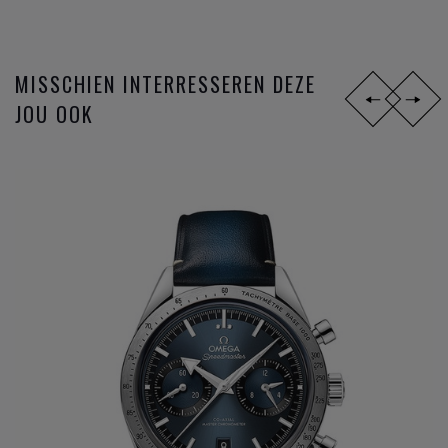
14, silicon balance spring, 15,000 Gauss of het anti
magnetisch maken van het gangwerk, en sinds 2015 de
METAS chronometer certificatie met de strengste
MISSCHIEN INTERRESSEREN DEZE
testresultaten nu gangbaar in de Zwitserse horloge industrie
JOU OOK
bij de verschillende
horloge merken
.
Omega
is niet zomaar een horlogemerk, maar een
industrieel innovator die steeds een stap verder zet om de
markt telkens voor te zijn. De missie naar het ultiem
gangwerk.
DIT ZIJN DE
OMEGA HORLOGE
FAMILIES:
Constellation
Seamaster
Speedmaster
De VIlle