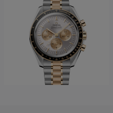
ontwikkelen in het model Constellation. Slechts tien jaar
later wordt voor de Amerikaanse markt het model De Ville
gelanceerd. Dit model draagt tot vandaag steeds de eerste
nieuwe ontwikkelingen die men doorvoert in de gangwerken
van het
Omega horloge merk
. Vanuit de passie van
snelheid, chronometrie, en uiteindelijk ook de
samenwerking met de ruimtevaart, ontwikkelt
Omega
het
legendarische Speedmaster model, met vanaf 1969 de
Original Moonwatch. Hierbij zijn alle 4 families geboren en
worden ze verder in de toekomst uitgewerkt.
In het jaar 1999 wordt een nieuwe stap gezet in de innovatie
van de
Omega
gangwerken: Co-Axial escapement wordt
ontwikkeld dankzij de Engelsman Georges Daniels. Maar
sinds 2007, 8 jaar na de eerste ontwikkelingen van de Co-
Axial, volgen de innovaties zich zéér snel op. Op het
ondertussen reeds legendarische gangwerk 8500 worden
opeenvolgende toepassingen uitgevoerd; gebruik van de S1