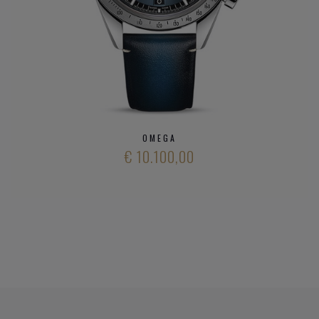
Heeft u verder vargen over verschillende modieuze
horloge
merken
en ons aanbod
kwalitatieve horloge merken
,
neem gerust
contact op met onze zaak
.
OMEGA
€ 10.100,00