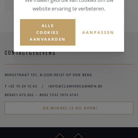
website ervaring te verbeteren.
ALLE
COOKIES
AANPASSEN
AANVAARDEN
CONTACTGEGEVENS
BERGSTRAAT 151, B-2220 HEIST OP DEN BERG
T +32 15 24 12 65
/
INFO@CLEMVERCAMMEN.BE
BE0421.672.262 -- BE62 7332 1815 6161
DE WINKEL IS NU OPEN!