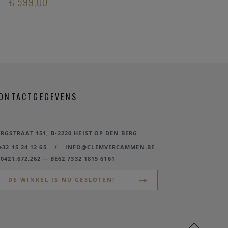
€ 599,00
€ 60,00
€ 40,
ONTACTGEGEVENS
ERGSTRAAT 151, B-2220 HEIST OP DEN BERG
+32 15 24 12 65
/
INFO@CLEMVERCAMMEN.BE
0421.672.262 -- BE62 7332 1815 6161
DE WINKEL IS NU GESLOTEN!