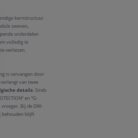
endige kernstructuur
odule zweven,
mpende onderdelen
om volledig te
te verliezen.
ing is vervangen door
r verlengt van twee
lgische details
. Sinds
ROTECTION” en “G-
 vroeger. Bij de DW-
g behouden blijft