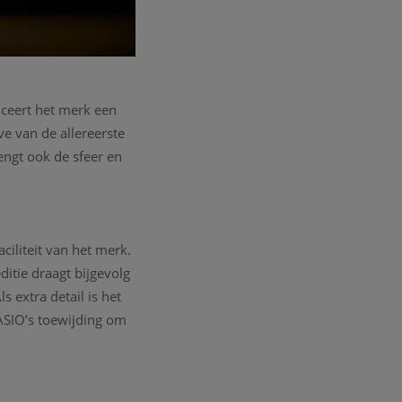
anceert het merk een
e van de allereerste
engt ook de sfeer en
iliteit van het merk.
itie draagt bijgevolg
 extra detail is het
ASIO’s toewijding om