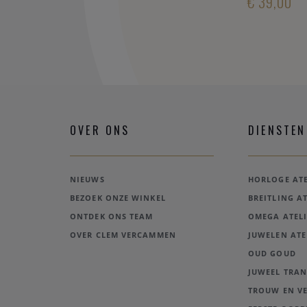
 40,00
€ 40,00
€ 39,00
OVER ONS
DIENSTEN
NIEUWS
HORLOGE ATE
BEZOEK ONZE WINKEL
BREITLING AT
ONTDEK ONS TEAM
OMEGA ATELI
OVER CLEM VERCAMMEN
JUWELEN ATE
OUD GOUD
JUWEEL TRA
TROUW EN V