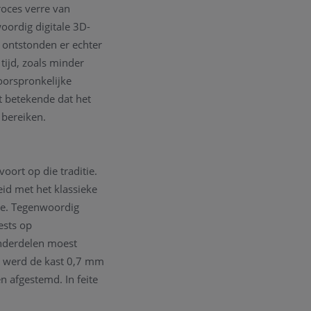
oces verre van
oordig digitale 3D-
 ontstonden er echter
tijd, zoals minder
oorspronkelijke
it betekende dat het
bereiken.
ort op die traditie.
id met het klassieke
ee. Tegenwoordig
ests op
onderdelen moest
r werd de kast 0,7 mm
 afgestemd. In feite