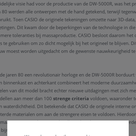
delijke visie had voor de productie van de DW-5000R, was het pr
n 80 werden alle ontwerpen met de hand getekend, terwijl tegenw
ruikt. Toen CASIO de originele tekeningen omzette naar 3D-data,
etingen. Dit kwam door de beperkingen van de technologie in die 
imere toleranties bij massaproductie. CASIO besloot daarom het 
s te gebruiken om zo dicht mogelijk bij het origineel te blijven. D
uw moest worden uitgedacht om de gewenste nauwkeurigheid te 
 jaren 80 een revolutionair horloge en de DW-5000R borduurt vo
len binnenkast en achterkant combineert het moderne duurzaamhe
elen van dit model bracht echter nieuwe uitdagingen met zich m
ellen aan meer dan 100
strenge criteria
voldoen, waaronder t
 waterdichtheid. Dit betekende dat CASIO de originele interne 
terde materialen om aan de strengere eisen te voldoen. Hierdoo
 maar CASIO zorgde ervoor dat alle verhoudingen opnieuw werden
 bijna compleet herontwerp.