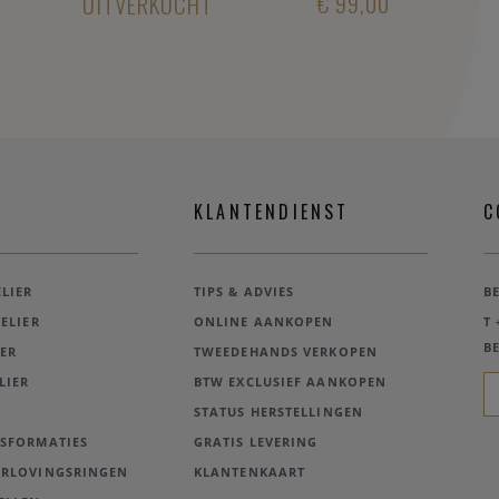
€ 99,00
UITVERKOCHT
KLANTENDIENST
C
LIER
TIPS & ADVIES
B
ELIER
ONLINE AANKOPEN
T 
BE
ER
TWEEDEHANDS VERKOPEN
LIER
BTW EXCLUSIEF AANKOPEN
STATUS HERSTELLINGEN
NSFORMATIES
GRATIS LEVERING
ERLOVINGSRINGEN
KLANTENKAART