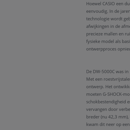
Hoewel CASIO een dui
eenvoudig. In de jare
technologie wordt geb
afwijkingen in de afm
precieze mallen en ru
fysieke model als basi
ontwerpproces opnie
De DW-5000C was in de
Met een roestvrijsta
ontwerp. Het ontwikk
moeten G-SHOCK-mod
schokbestendigheid en
vervangen door verbe
breder (nu 42,3 mm),
kwam dit neer op een