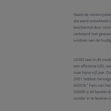
Naast de roestvrijst
die werd ontwikkeld 
beschermd door minim
verbeterd met geavanc
voldoen aan de huidig
CASIO laat in dit mod
een efficiënte LED, wa
naar bijna vijf jaar.
2001 hebben heruitga
SHOCK.” Fans van het 
5000R is dit bereikt d
zonder in te leveren 