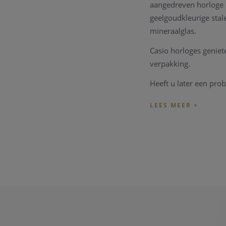
aangedreven horloge i
geelgoudkleurige stal
mineraalglas.
Casio horloges geniet
verpakking.
Heeft u later een pro
over een horloge her