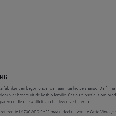
ING
nica fabrikant en begon onder de naam Kashio Seishanso. De fir
oor vier broers uit de Kashio familie. Casio's filosofie is om pr
aren en die de kwaliteit van het leven verbeteren.
 referentie LA700WEG-9AEF maakt deel uit van de Casio Vintage co