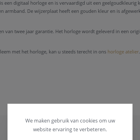
s een digitaal horloge en is vervaardigd uit een geelgoudkleurig k
en armband. De wijzerplaat heeft een gouden kleur en is afgewer
en van twee jaar garantie. Het horloge wordt geleverd in een orig
bleem met het horloge, kan u steeds terecht in ons
horloge atelier
steldienst waar alle horlogemerken welkom zijn. Zo kunnen ook
We maken gebruik van cookies om uw
website ervaring te verbeteren.