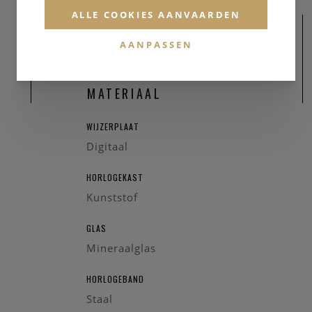
ALLE COOKIES AANVAARDEN
AANPASSEN
MATERIAAL
WIJZERPLAAT
Digitaal
HORLOGEKAST
Kunststof
GLAS
Mineraalglas
HORLOGEBAND
Staal