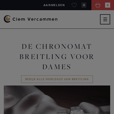
AANMELDEN
0
0
Togg
navig
DE CHRONOMAT
BREITLING VOOR
DAMES
BEKIJK ALLE HORLOGES VAN BREITLING