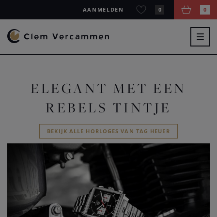
AANMELDEN
0
0
Togg
navig
ELEGANT MET EEN
REBELS TINTJE
BEKIJK ALLE HORLOGES VAN TAG HEUER