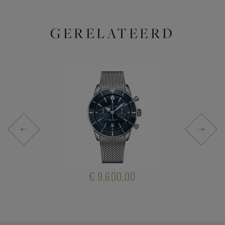
GERELATEERD
.400,00
€ 9.600,00
€ 3.45