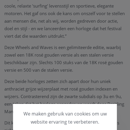
coole, relaxte 'surfing' levensstijl en sportieve, elegante
motoren. Het gaf ons ook de kans om onszelf voor te stellen
aan mensen die, net als wij, worden gedreven door actie,
doel en stijl - en we lanceerden een horloge dat het festival
viert dat die waarden uitdrukt.”
Deze Wheels and Waves is een gelimiteerde editie, waarbij
zowel een 18K rosé gouden versie als een stalen versie
beschikbaar zijn. Slechts 100 stuks van de 18K rosé gouden
versie en 500 van de stalen versie.
Deze beide horloges zetten zich apart door hun uniek
anthraciet grijze wijzerplaat met rosé gouden indexen en
wijzers. Contrasterend zijn de zwarte subdials op 3u en 9u,
een teken dat het horloge aangedreven wordt door Breitling
Manufacture Caliber 01.
We maken gebruik van cookies om uw
website ervaring te verbeteren.
Dit krachtige binnenwerk met een gangreserve van 70u is