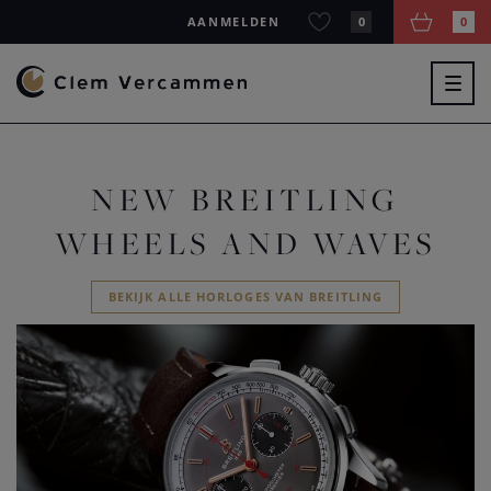
AANMELDEN
0
0
Togg
navig
NEW BREITLING
WHEELS AND WAVES
BEKIJK ALLE HORLOGES VAN BREITLING