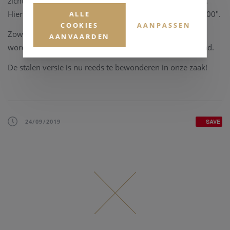
zichtbaar door transparant, saffier glas op de achterkant.
Hier vindt u ook de gravure "ONE OF 100" of "ONE OF 500".
ALLE
COOKIES
AANPASSEN
Zowel de 18K rosé gouden versie als de stalen versie
AANVAARDEN
worden gepresenteerd op een bruin nubuck lederen band.
De stalen versie is nu reeds te bewonderen in onze zaak!
24/09/2019
SAVE