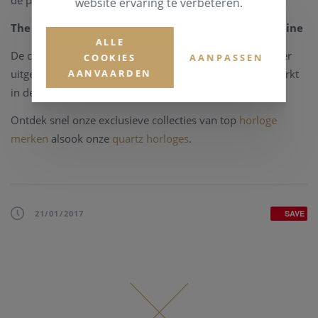
de pols.
website ervaring te verbeteren.
The new TAG Heuer Carrera HEUER-01 on the start line
ALLE
De collectie van deze nieuwe TAG Heuer lijn wordt verder
COOKIES
AANPASSEN
AANVAARDEN
uitgebreid. Het gangwerk, de Heuer 01 wordt ook verwerkt
in deze zwart ceramische kast.
Ontdek snel onze exclusieve collecties van top
horloge
merken
alsook onze
quartz horloges
.
21/01/2017
SAVE