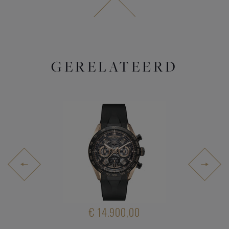
GERELATEERD
.050,00
€ 14.900,00
€ 2.75