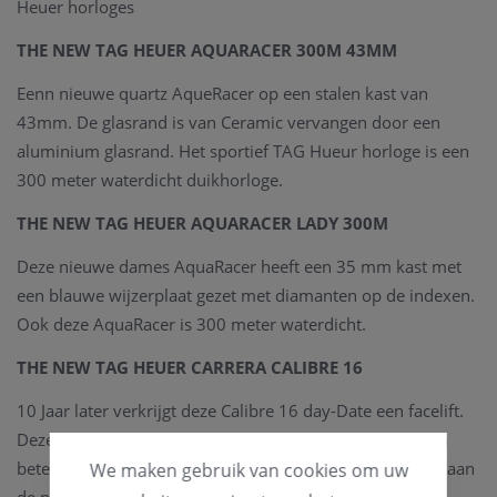
Heuer horloges
THE NEW TAG HEUER AQUARACER 300M 43MM
Eenn nieuwe quartz AqueRacer op een stalen kast van
43mm. De glasrand is van Ceramic vervangen door een
aluminium glasrand. Het sportief TAG Hueur horloge is een
300 meter waterdicht duikhorloge.
THE NEW TAG HEUER AQUARACER LADY 300M
Deze nieuwe dames AquaRacer heeft een 35 mm kast met
een blauwe wijzerplaat gezet met diamanten op de indexen.
Ook deze AquaRacer is 300 meter waterdicht.
THE NEW TAG HEUER CARRERA CALIBRE 16
10 Jaar later verkrijgt deze Calibre 16 day-Date een facelift.
Deze nieuwe Carrera is vervaardigt uit Titanium, wat een
beter krasbestendigheid meegeeft, en een lichter gevoel aan
We maken gebruik van cookies om uw