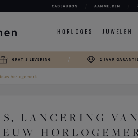
CADEAUBON
AANMELDEN
HORLOGES
JUWELEN
GRATIS LEVERING
2 JAAR GARANTI
 nieuw horlogemerk
S, LANCERING VA
IEUW HORLOGEME