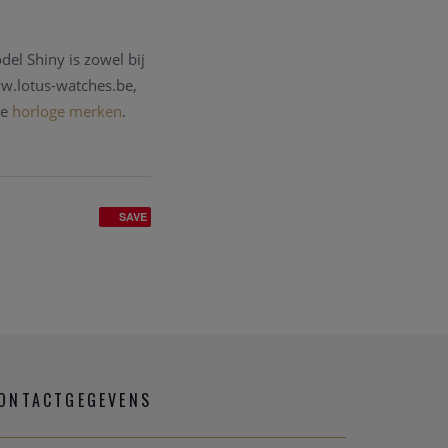
del Shiny is zowel bij
ww.lotus-watches.be,
ve
horloge merken
.
SAVE
ONTACTGEGEVENS