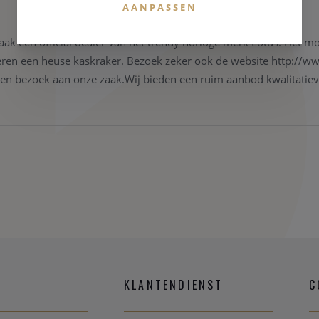
AANPASSEN
aak een official dealer van het trendy horloge merk Lotus. Het mo
eren een heuse kaskraker. Bezoek zeker ook de website http://w
 een bezoek aan onze zaak.Wij bieden een ruim aanbod kwalitatie
KLANTENDIENST
C