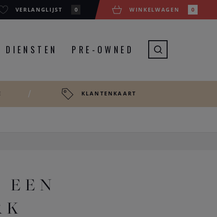
VERLANGLIJST
0
WINKELWAGEN
0
DIENSTEN
PRE-OWNED
E
KLANTENKAART
N EEN
RK