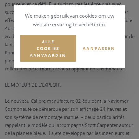
pour relever ce défi. Elle subit toutes les épreuves avec
succès. Le 24 mai 1962, le Lt Commander Scott Carpenter
We maken gebruik van cookies om uw
effectue trois orbites autour de la Terre à bord de la capsule
website ervaring te verbeteren.
Aurora 7. A son poignet, une Navitimer dotée d'une
graduation sur 24 heures permettant de distinguer le jour de
ALLE
la nuit – une nécessité dans l'espace. Mission accomplie.
COOKIES
AANPASSEN
Pour Breitling, c'est une nouvelle consécration et cette
AANVAARDEN
pionnière de la conquête spatiale entre très vite dans les
collections de la marque sous l'appellation Cosmonaute.
LE MOTEUR DE L'EXPLOIT.
Le nouveau Calibre manufacture 02 équipant la Navitimer
Cosmonaute se démarque par son affichage 24 heures et
son système de remontage manuel – deux particularités
rappelant le modèle qui accompagna Scott Carpenter autour
de la planète bleue. Il a été développé par les ingénieurs et