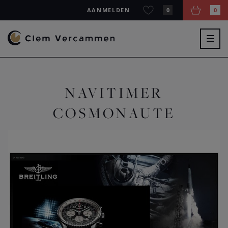
AANMELDEN
0
0
Togg
navig
NAVITIMER
COSMONAUTE