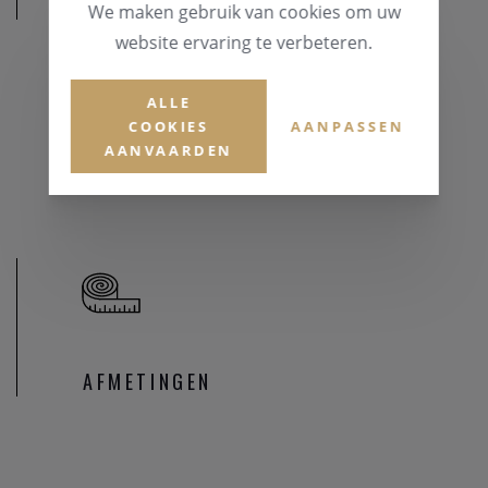
MATERIAAL
We maken gebruik van cookies om uw
website ervaring te verbeteren.
MATERIAAL & KLEUR
Zilver 925
ALLE
COOKIES
AANPASSEN
EDELSTENEN
AANVAARDEN
Zirconium
AFMETINGEN