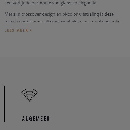
een verfijnde harmonie van glans en elegantie.
Met zijn crossover design en bi-color uitstraling is deze
bangle perfect voor elke gelegenheid: van casual daglooks
tot stijlvolle avondoutfits. Hypoallergeen en nikkelvrij, biedt
hij ultiem draagcomfort en wordt hij een geliefd onderdeel
van je sieradencollectie.
Kenmerken
:
Materiaal: 925 sterling zilver, platina verguld
Steensoort: Zirkonia
Kleur steen: Wit
Vorm: Crossover, sculpturaal en elegant
Stijl: Tijdloos en modern
Categorie: Bangle
SKU: 23072ZI/L
ALGEMEEN
De Circle & Cross-Over collectie van Ti Sento staat bekend