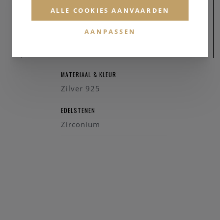
ALLE COOKIES AANVAARDEN
AANPASSEN
MATERIAAL
MATERIAAL & KLEUR
Zilver 925
EDELSTENEN
Zirconium