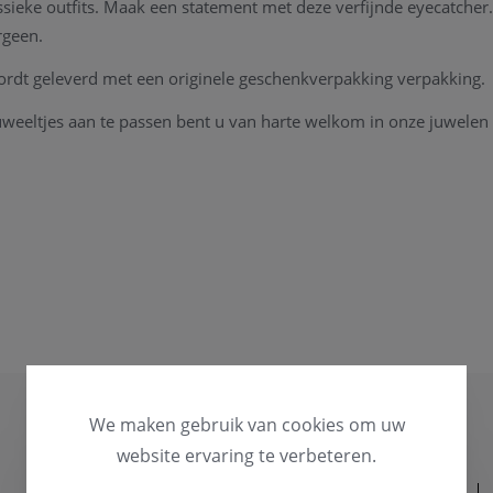
ssieke outfits. Maak een statement met deze verfijnde eyecatcher.
rgeen.
ordt geleverd met een originele geschenkverpakking verpakking.
uweeltjes aan te passen bent u van harte welkom in onze juwelen 
We maken gebruik van cookies om uw
website ervaring te verbeteren.