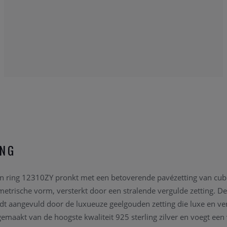
ING
n ring 12310ZY pronkt met een betoverende pavézetting van cubic
etrische vorm, versterkt door een stralende vergulde zetting. De
dt aangevuld door de luxueuze geelgouden zetting die luxe en verfi
s gemaakt van de hoogste kwaliteit 925 sterling zilver en voegt een