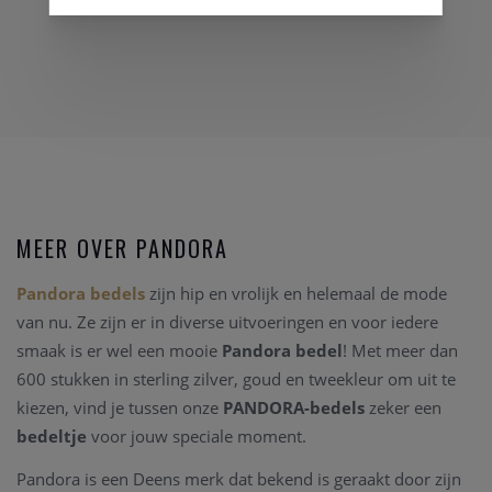
MEER OVER PANDORA
Pandora bedels
zijn hip en vrolijk en helemaal de mode
van nu. Ze zijn er in diverse uitvoeringen en voor iedere
smaak is er wel een mooie
Pandora bedel
! Met meer dan
600 stukken in sterling zilver, goud en tweekleur om uit te
kiezen, vind je tussen onze
PANDORA-bedels
zeker een
bedeltje
voor jouw speciale moment.
Pandora is een Deens merk dat bekend is geraakt door zijn