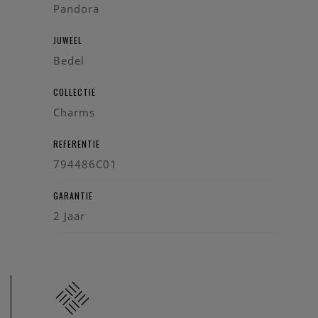
Pandora
Breedte: 12 mm
Diepte: 7,6 mm
JUWEEL
Soort: Opengewerkte bedel
Bedel
Handgemaakt en zorgvuldig afgewerkt
Compatibel met: Pandora Moments
COLLECTIE
Charms
REFERENTIE
794486C01
GARANTIE
2 Jaar