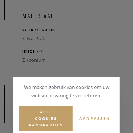
MATERIAAL
MATERIAAL & KLEUR
Zilver 925
EDELSTENEN
Zirconium
We maken gebruik van cookies om uw
website ervaring te verbeteren.
ALLE
AFMETINGEN
COOKIES
AANPASSEN
AANVAARDEN