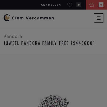
AANMELDEN
0
0
Togg
navig
Pandora
JUWEEL PANDORA FAMILY TREE 794486C01