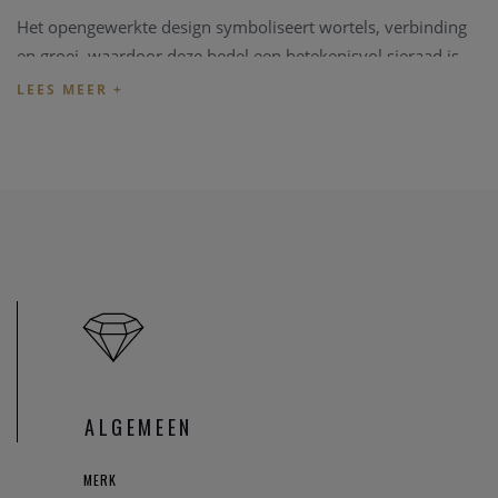
Het opengewerkte design symboliseert wortels, verbinding
en groei, waardoor deze bedel een betekenisvol sieraad is
om dicht bij je te dragen. Met de hand afgewerkt voor een
verfijnde uitstraling, past hij perfect bij je Pandora Moments
collectie.
Met een hoogte van 10,75 mm, breedte van 12 mm en
diepte van 7,6 mm is de bedel compact en veelzijdig, ideaal
om solo te dragen of te combineren met andere charms
voor een persoonlijke, expressieve look.
Kenmerken
:
Merk: Pandora
Referentie: 794486C01
Materiaal: Sterlingzilver
ALGEMEEN
Steen: Zirkonia en man-made kristal
Kleur: Zilver / transparant / kleurrijk
MERK
Hoogte: 10,75 mm