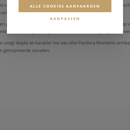
e verfijnde details geven de octopus een levendige en dynamische 
ALLE COOKIES AANVAARDEN
acht en elegantie uitstraalt.
AANPASSEN
ssen glanzend zilver en intens blauw benadrukt het vakmanschap v
erkt om een hoogwaardige en duurzame afwerking te garanderen
e voegt diepte en karakter toe aan elke Pandora Moments armban
n geïnspireerde sieraden.
4706C01
ngzilver
blauw emaille
5 mm diep x 11,5 mm hoog x 12 mm breed
t: Pandora Moments
el zult dragen
edel die de kracht en mystiek van de oceaan vertaalt naar een e