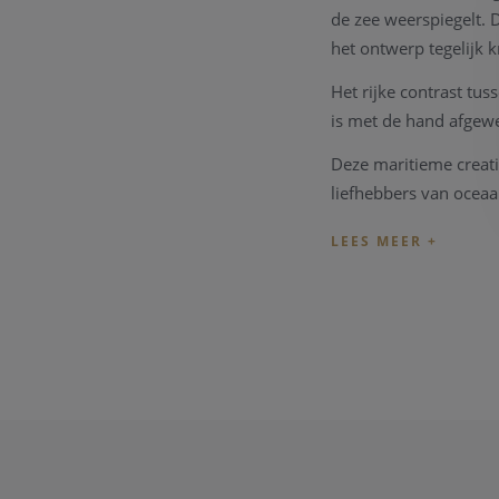
de zee weerspiegelt. D
het ontwerp tegelijk kr
Het rijke contrast tu
is met de hand afgew
Deze maritieme creati
liefhebbers van oceaa
Specificaties
Merk: Pandora
Referentie: 79
Materiaal: Sterli
Afwerking: Diep
Afmetingen: 7,
Compatibel me
Waarom je deze bed
Een subtiele octopusb