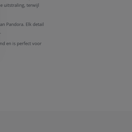
uitstraling, terwijl
an Pandora. Elk detail
.
d en is perfect voor
legant en diepblauw