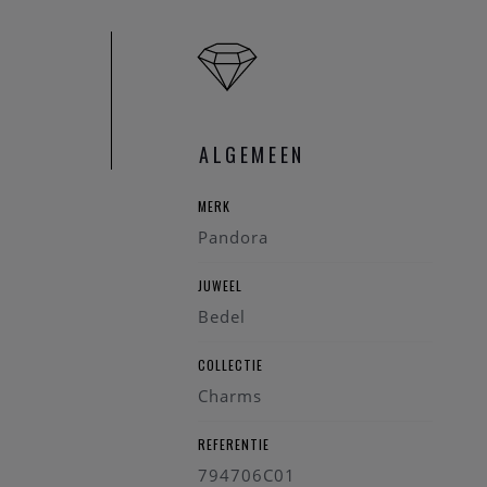
sieraad vol karakter.
ALGEMEEN
MERK
Pandora
JUWEEL
Bedel
COLLECTIE
Charms
REFERENTIE
794706C01