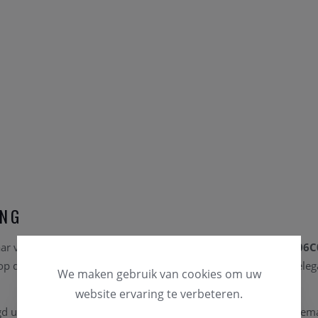
ING
ar verfijnd statement met de
Pandora Octopus Bedel 794706C
d op de mysterieuze schoonheid van de oceaan en combineert eleg
We maken gebruik van cookies om uw
website ervaring te verbeteren.
gd uit hoogwaardig sterlingzilver en afgewerkt met diepblauw ema