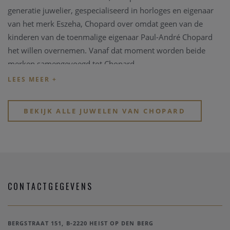
generatie juwelier, gespecialiseerd in horloges en eigenaar
van het merk Eszeha, Chopard over omdat geen van de
kinderen van de toenmalige eigenaar Paul-André Chopard
het willen overnemen. Vanaf dat moment worden beide
merken samengevoegd tot Chopard.
In 1975 verhuist het bedrijf opnieuw, nu naar Meyrin-
Genève. Chopard verbreed haar horizon door
BEKIJK ALLE JUWELEN VAN CHOPARD
dameshorloges en juwelenhorloges te gaan produceren
en in 1976 komt de eerste Happy Diamonds op de markt:
boven de wijzerplaat glijden en draaien diamandjes vrij rond
tussen twee doorzichtige saffieren glaasjes.
In 1980 ontwikkelt men het Happy Diamonds concept door
CONTACTGEGEVENS
en brengt ook juwelen met dit thema op de markt. Ook
lanceert Chopard haar eerste sporthorloge met lederen
band, de “St. Moritz”
BERGSTRAAT 151, B-2220 HEIST OP DEN BERG