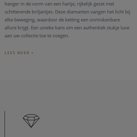
hanger in de vorm van een hartje, rijkelijk gezet met
schitterende briljantjes. Deze diamanten vangen het licht bij
elke beweging, waardoor de ketting een onmiskenbare
allure krijgt. Een unieke kans om een authentiek stukje luxe
aan uw collectie toe te voegen.
Het juweel is aanwezig in onze zaak, u kan
steeds vrijblijvend langskomen.
Witgoud 18 karaat
Briljanten 3 stuks : 0.15ct FC - F-G IF-VVS
Gewicht : 8.3 gram
De ketting heeft een lengte van 40 cm.
Winkelprijs: €3 890
Officiële doos en documenten aanwezig.
Het juweel verkeert in een schitterende conditie.
TIP:
U kan het juweel ook bezichtigen in onze zaak,
maar
informeer eerst
even dat het juweel toch nog op voorraad is