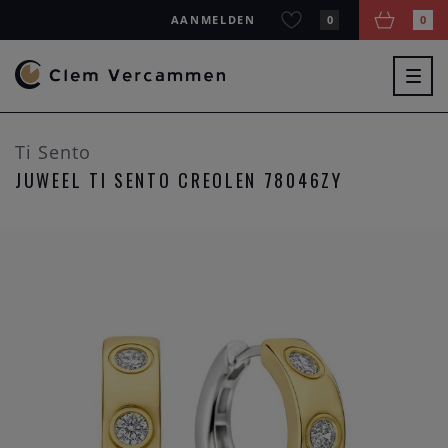
AANMELDEN
0
0
Togg
navig
Ti Sento
JUWEEL TI SENTO CREOLEN 78046ZY