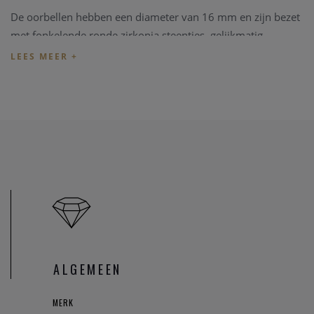
De oorbellen hebben een diameter van 16 mm en zijn bezet
met fonkelende ronde zirkonia steentjes, gelijkmatig
geplaatst rondom de band. Het iets bredere, gladde ontwerp
zorgt voor een krachtige maar subtiele look, terwijl de
zirkonia het licht prachtig weerkaatst bij elke beweging.
Dankzij het klassieke design zijn deze goudkleurige zirkonia
hoops veelzijdig te combineren met zowel minimalistische
als meer opvallende sieraden. Het compacte formaat maakt
ze perfect voor dagelijks gebruik, terwijl de schitterende
zirkonia voor een elegant accent zorgt. Bovendien zijn de
oorbellen nikkelvrij en hypoallergeen, wat zorgt voor
comfortabel draaggemak.
Deze oorbellen maken deel uit van de TI SENTO Classics
ALGEMEEN
collectie, waarin tijdloos design, vakmanschap en verfijnde
details centraal staan. Ze kunnen zowel solo gedragen
MERK
worden als gecombineerd met andere sieraden voor een