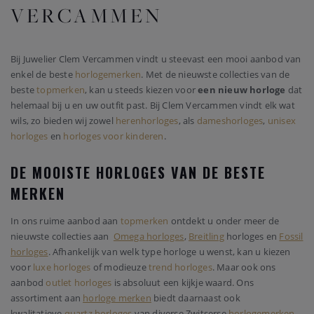
VERCAMMEN
Bij Juwelier Clem Vercammen vindt u steevast een mooi aanbod van
enkel de beste
horlogemerken
. Met de nieuwste collecties van de
beste
topmerken
, kan u steeds kiezen voor
een nieuw horloge
dat
helemaal bij u en uw outfit past. Bij Clem Vercammen vindt elk wat
wils, zo bieden wij zowel
herenhorloges
, als
dameshorloges
,
unisex
horloges
en
horloges voor kinderen
.
DE MOOISTE HORLOGES VAN DE BESTE
MERKEN
In ons ruime aanbod aan
topmerken
ontdekt u onder meer de
nieuwste collecties aan
Omega horloges
,
Breitling
horloges en
Fossil
horloges
. Afhankelijk van welk type horloge u wenst, kan u kiezen
voor
luxe horloges
of modieuze
trend horloges
. Maar ook ons
aanbod
outlet horloges
is absoluut een kijkje waard. Ons
assortiment aan
horloge merken
biedt daarnaast ook
kwalitatieve
quartz horloges
van diverse Zwitserse
horlogemerken
.