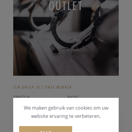
OUTLET
EEN GREEP UIT ONZE MERKEN
SWATCH
RADO
CHOPARD
RODANIA
We maken gebruik van cookies om uw
ORIS
BREITLING STRAPS
website ervaring te verbeteren.
ALLE OUTLET