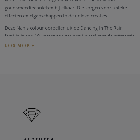
goudsmeedtechnieken bij elkaar. Die zorgen voor unieke
effecten en eigenschappen in de unieke creaties.
Deze Nanis colour oorbellen uit de Dancing In The Rain
familie is een 18 karaat geelgouden juweel met de referentie
OS1-603. De briljanten hebben een gezamenlijk gewicht van
0.08ct, deze oorbellen hebben ook een moonstone 25.00ct.
Nanis juwelen worden geleverd in een eigen luxe Nanis
verpakking.
Indien het juweel niet overeenkomt met uw wens, kunnen
we het juweel steeds aanpassen in ons
juweel atelier
. Zo zijn
ook al uw juweel herstellingen welkom in onze zaak, alsook
kunnen we juwelen uittekenen naar uw wens en smaak.
Heeft u verder vragen kan u steeds
contact
opnemen.
U bent ook steeds welkom in onze fysieke winkel te Heist-