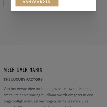
AANVAARDEN
AFMETINGEN
MEER OVER NANIS
THE LUXURY FACTORY
Van het eerste idee tot het afgewerkte juweel. Kennis,
creativiteit en ervaring bij elkaar wordt omgezet in een
ongelooflijk manueel vermogen om te creëren. Elke