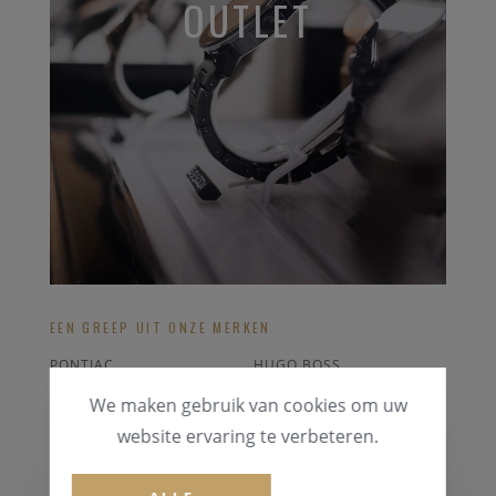
OUTLET
EEN GREEP UIT ONZE MERKEN
PONTIAC
HUGO BOSS
RADO
OMEGA
We maken gebruik van cookies om uw
CERTINA
FOSSIL
website ervaring te verbeteren.
ALLE OUTLET