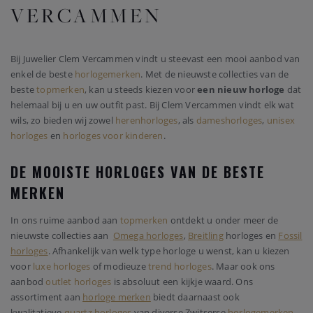
VERCAMMEN
Bij Juwelier Clem Vercammen vindt u steevast een mooi aanbod van
enkel de beste
horlogemerken
. Met de nieuwste collecties van de
beste
topmerken
, kan u steeds kiezen voor
een nieuw horloge
dat
helemaal bij u en uw outfit past. Bij Clem Vercammen vindt elk wat
wils, zo bieden wij zowel
herenhorloges
, als
dameshorloges
,
unisex
horloges
en
horloges voor kinderen
.
DE MOOISTE HORLOGES VAN DE BESTE
MERKEN
In ons ruime aanbod aan
topmerken
ontdekt u onder meer de
nieuwste collecties aan
Omega horloges
,
Breitling
horloges en
Fossil
horloges
. Afhankelijk van welk type horloge u wenst, kan u kiezen
voor
luxe horloges
of modieuze
trend horloges
. Maar ook ons
aanbod
outlet horloges
is absoluut een kijkje waard. Ons
assortiment aan
horloge merken
biedt daarnaast ook
kwalitatieve
quartz horloges
van diverse Zwitserse
horlogemerken
.