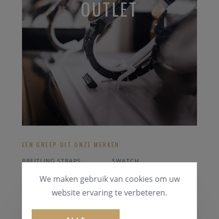
OUTLET
EEN GREEP UIT ONZE MERKEN
BREITLING STRAPS
SWATCH
RODANIA
RADO
We maken gebruik van cookies om uw
SEIKO
LOTUS
website ervaring te verbeteren.
ALLE OUTLET