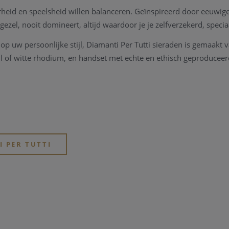
eid en speelsheid willen balanceren. Geïnspireerd door eeuwige
ezel, nooit domineert, altijd waardoor je je zelfverzekerd, specia
p uw persoonlijke stijl, Diamanti Per Tutti sieraden is gemaakt va
l of witte rhodium, en handset met echte en ethisch geproduceer
& partnership
or ons creatieve team in Antwerpen. Wij presenteren uitgebreide 
es.
I PER TUTTI
en met kant-en-klare gastontwerpers. Minstens één keer per jaa
capsulecollectie, samen met invloedrijke ontwerpers die beroem
e partnerships. Wij zijn de trotse partner van Tomorrowland,exclu
stival officiële mode sieraden. We werken ook samen met een an