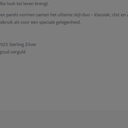
elke look tot leven brengt.
en parels vormen samen het ultieme stijl-duo – klassiek, chic en al
gebruik als voor een speciale gelegenheid.
 925 Sterling Zilver
lgoud verguld
itte diamant (0.9 mm)
water barokparel
,50 x 8,60 mm
jouw elegantie versterkt – de Belle set is het perfecte cadeau voor 