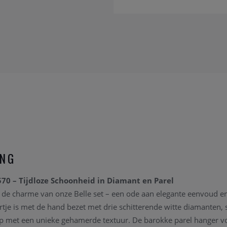
ING
70 – Tijdloze Schoonheid in Diamant en Parel
r de charme van onze Belle set – een ode aan elegante eenvoud en 
tje is met de hand bezet met drie schitterende witte diamanten, s
p met een unieke gehamerde textuur. De barokke parel hanger vo