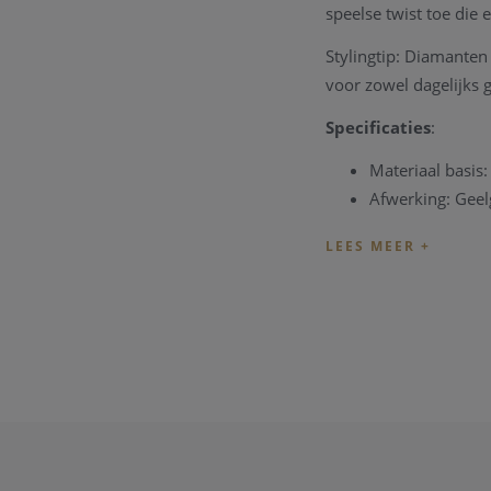
speelse twist toe die 
Stylingtip: Diamanten 
voor zowel dagelijks 
Specificaties
:
Materiaal basis:
Afwerking: Gee
Diamanten: 6x w
Parels: 2x zoet
Afmetingen: 14
Kies voor een set die 