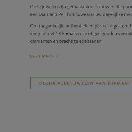
Onze juwelen zijn gemaakt voor vrouwen die puurh
een Diamanti Per Tutti juweel is uw dagelijkse metg
Om toegankelijk, authentiek en perfect afgestemd o
verguld met 18 karaats roze of geelgouden vermei
diamanten en prachtige edelstenen.
Signature collecties, collabs 
Alle Diamanti Per Tutti juwelen zijn ontworpen do
zomercollecties en diverse beperkte themacollecti
BEKIJK ALLE JUWELEN VAN DIAMANT
Naast onze kenmerkende collecties werken we sam
Per Tutti een exclusieve en unieke samenwerkings
prestaties in disciplines als kunst, sport of cultuur.
Diamanti Per Tutti staat ook bekend om zijn uniek
's werelds toonaangevende elektronische dance fe
Smurfen.