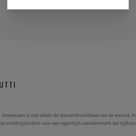
UTTI
n. Antwerpen is niet alleen de diamanthoofdstad van de wereld, 
cte voedingsbodem voor een eigentijds sieradenmerk dat tijdloz