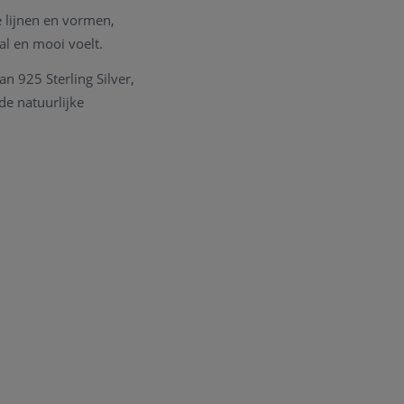
 lijnen en vormen,
al en mooi voelt.
n 925 Sterling Silver,
de natuurlijke
winter- en
r lanceert Diamanti
d zijn om hun
sief het creëren van
der Belgisch icoon, De