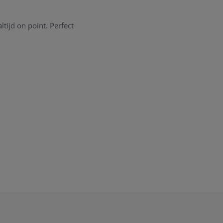
tijd on point. Perfect
jezelf of een dierbare.