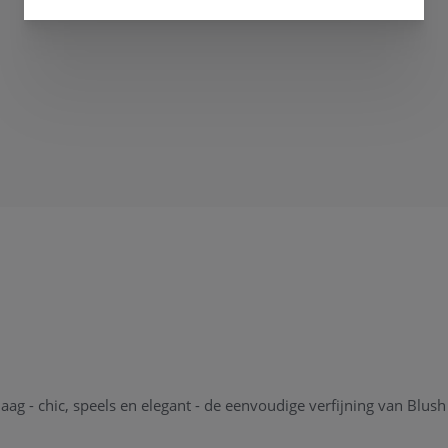
 - chic, speels en elegant - de eenvoudige verfijning van Blush 