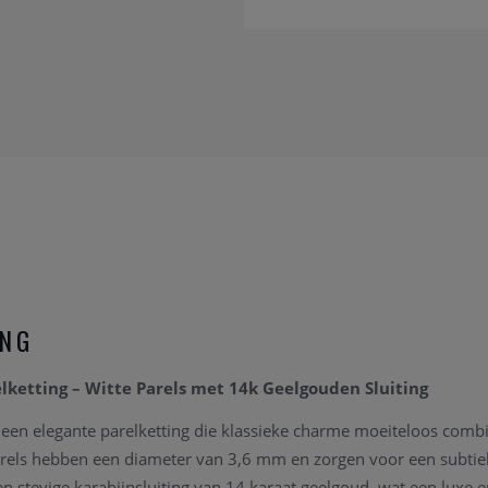
ING
ketting – Witte Parels met 14k Geelgouden Sluiting
een elegante parelketting die klassieke charme moeiteloos com
parels hebben een diameter van 3,6 mm en zorgen voor een subtiel
 een stevige karabijnsluiting van 14 karaat geelgoud, wat een luxe