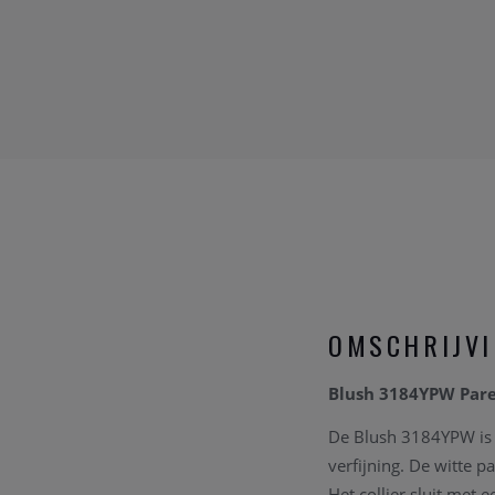
OMSCHRIJV
Blush 3184YPW Parel
De Blush 3184YPW is 
verfijning. De witte 
Het collier sluit met