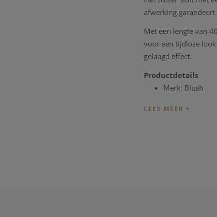
afwerking garandeert.
Met een lengte van 40,
voor een tijdloze look
gelaagd effect.
Productdetails
Merk: Blush
Artikelnummer
Materiaal sluiti
Steensoort: Pare
Kleur parels: Wi
Diameter parel
Lengte collier: 
Sluiting: Karabij