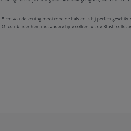
5 cm valt de ketting mooi rond de hals en is hij perfect geschikt
. Of combineer hem met andere fijne colliers uit de Blush-collecti
: 3184YPW
ng: 14 karaat geelgoud
l
t
s: Ø 3,6 mm
40,5 cm
nsluiting