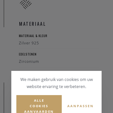
MATERIAAL
MATERIAAL & KLEUR
Zilver 925
EDELSTENEN
Zirconium
We maken gebruik van cookies om uw
website ervaring te verbeteren.
ALLE
COOKIES
AANPASSEN
AFMETINGEN
AANVAARDEN