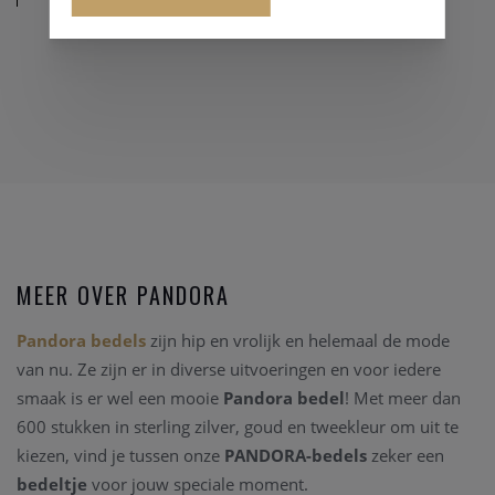
MEER OVER PANDORA
Pandora bedels
zijn hip en vrolijk en helemaal de mode
van nu. Ze zijn er in diverse uitvoeringen en voor iedere
smaak is er wel een mooie
Pandora bedel
! Met meer dan
600 stukken in sterling zilver, goud en tweekleur om uit te
kiezen, vind je tussen onze
PANDORA-bedels
zeker een
bedeltje
voor jouw speciale moment.