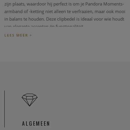
zijn plaats, waardoor hij perfect is om je Pandora Moments-
armband of -ketting niet alleen te verfraaien, maar ook mooi
in balans te houden. Deze clipbedel is ideaal voor wie houdt
van elegante accenten én functionaliteit.
Kenmerken:
Merk: Pandora
Referentie: 794032C01
Materiaal: Sterlingzilver
Steen: Pavégezette zirkonia’s
Type: Clipbedel
Siliconen grip: Ja (voor vaste positie)
Kleur: Zilverkleurig
Compatibel met: Pandora Moments-armbanden en -
kettingen
Een glinsterende finishing touch die je look compleet maakt.
ALGEMEEN