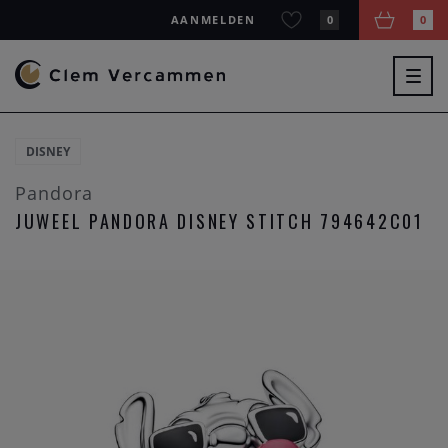
AANMELDEN
0
0
Togg
navig
DISNEY
Pandora
JUWEEL PANDORA DISNEY STITCH 794642C01