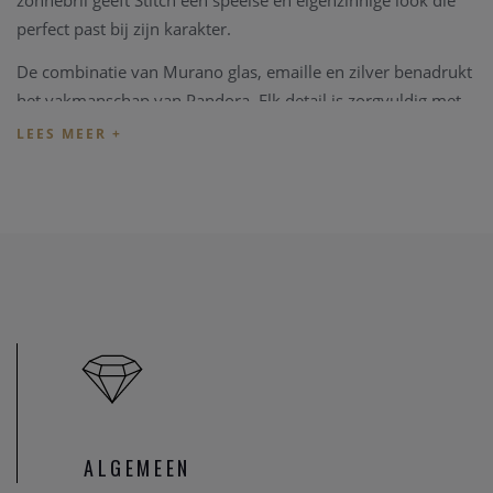
zonnebril geeft Stitch een speelse en eigenzinnige look die
perfect past bij zijn karakter.
De combinatie van Murano glas, emaille en zilver benadrukt
het vakmanschap van Pandora. Elk detail is zorgvuldig met
de hand afgewerkt voor een levendige en hoogwaardige
afwerking.
Deze Disney creatie is een perfecte reminder om het beste
uit het leven te halen en vormt een speelse toevoeging aan
een Pandora Moments armband.
Specificaties
Merk: Pandora
Referentie: 794642C01
Collectie: Disney x Pandora
Materiaal: Sterlingzilver
Steen: Murano glas
ALGEMEEN
Afwerking: Emaille details