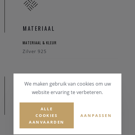
MATERIAAL
MATERIAAL & KLEUR
Zilver 925
We maken gebruik van cookies om uw
website ervaring te verbeteren.
ALLE
AFMETINGEN
COOKIES
AANPASSEN
AANVAARDEN