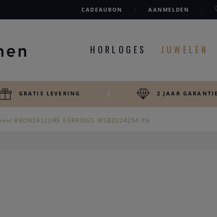
CADEAUBON
AANMELDEN
HORLOGES
JUWELEN
GRATIS LEVERING
2 JAAR GARANTI
weel BRONZALLURE EARRINGS WSBZ024254.YG