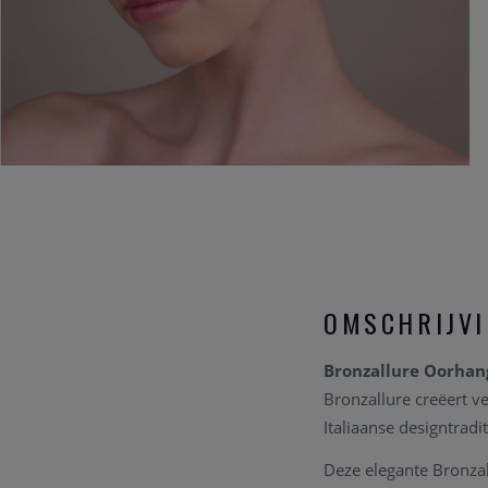
OMSCHRIJV
Bronzallure Oorhang
Bronzallure creëert v
Italiaanse designtradi
Deze elegante Bronzal