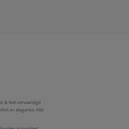
k & feel vervaardigd
ort en elegantie. Alle
daarden in kwaliteit