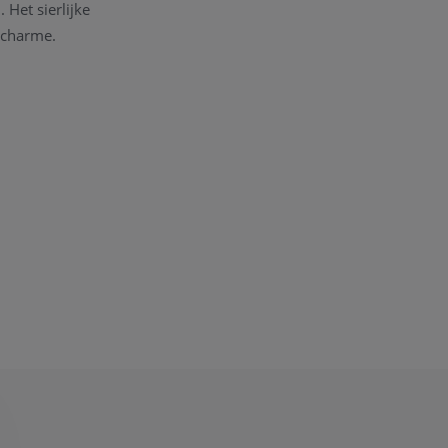
 Het sierlijke
 charme.
elf te verwennen.
 atelier. Ook voor
ontwerpen we het