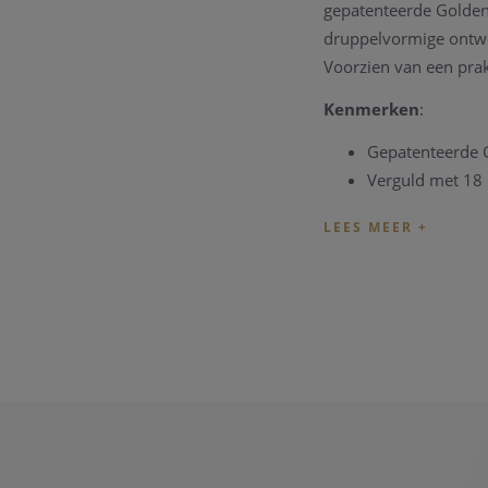
gepatenteerde Golden 
druppelvormige ontwe
Voorzien van een prak
Kenmerken
:
Gepatenteerde 
Verguld met 18 
Hypoallergeen, 
Ontworpen en ve
Geleverd in een
Atelierdienst & Ma
Wenst u een aanpassin
herstellingen of vol
juweel dat perfect bij