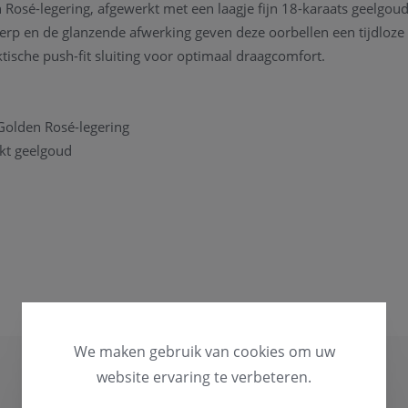
Rosé-legering, afgewerkt met een laagje fijn 18-karaats geelgoud.
rp en de glanzende afwerking geven deze oorbellen een tijdloze
tische push-fit sluiting voor optimaal draagcomfort.
Golden Rosé-legering
kt geelgoud
nikkel- en cadmiumvrij
rvaardigd in Italië
 elegant Bronzallure juwelendoosje – perfect als cadeau of om jez
atwerk
g in maat of lengte? Wij passen uw juweel graag aan in ons eigen
ledig op maat gemaakte creaties bent u van harte welkom. Samen 
We maken gebruik van cookies om uw
 uw stijl en wensen past.
website ervaring te verbeteren.