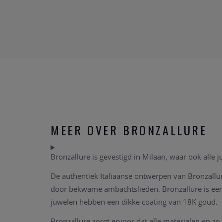
MEER OVER BRONZALLURE
Bronzallure is gevestigd in Milaan, waar ook alle 
De authentiek Italiaanse ontwerpen van Bronzall
door bekwame ambachtslieden. Bronzallure is een o
juwelen hebben een dikke coating van 18K goud.
Bronzallure zorgt ervoor dat alle materialen en zo