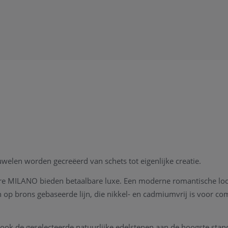
juwelen worden gecreëerd van schets tot eigenlijke creatie.
ure MILANO bieden betaalbare luxe. Een moderne romantische loo
p brons gebaseerde lijn, die nikkel- en cadmiumvrij is voor comf
 ook de geselecteerde natuurlijke edelstenen aan de hoogste stan