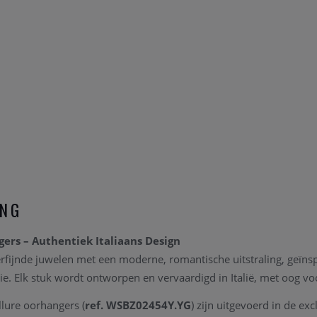
ING
ers – Authentiek Italiaans Design
erfijnde juwelen met een moderne, romantische uitstraling, geïnsp
tie. Elk stuk wordt ontworpen en vervaardigd in Italië, met oog voo
lure oorhangers (
ref. WSBZ02454Y.YG
) zijn uitgevoerd in de exc