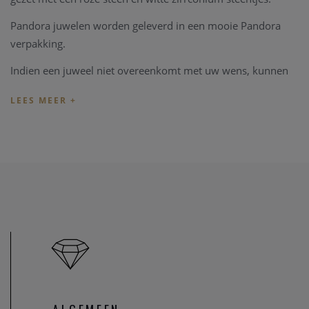
Pandora juwelen worden geleverd in een mooie Pandora
verpakking.
Indien een juweel niet overeenkomt met uw wens, kunnen
we het juweel steeds aanpassen in ons
juweel atelier
. Zo zijn
ook al uw juweel herstelling welkom in onze zaak, alsook
kunnen we juwelen uittekenen naar uw wens en smaak.