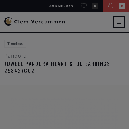
AANMELDEN
0
0
Togg
navig
Timeless
Pandora
JUWEEL PANDORA HEART STUD EARRINGS
298427C02