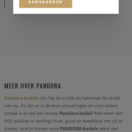
AANVAARDEN
AFMETINGEN
MEER OVER PANDORA
Pandora bedels
zijn hip en vrolijk en helemaal de mode
van nu. Ze zijn er in diverse uitvoeringen en voor iedere
smaak is er wel een mooie
Pandora bedel
! Met meer dan
600 stukken in sterling zilver, goud en tweekleur om uit te
kiezen, vind je tussen onze
PANDORA-bedels
zeker een