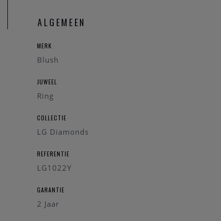
U bent ook steeds welkom in onze fysieke winkel te Heist-
ALGEMEEN
op-den-Berg.
MERK
Blush
JUWEEL
Ring
COLLECTIE
LG Diamonds
REFERENTIE
LG1022Y
GARANTIE
2 Jaar