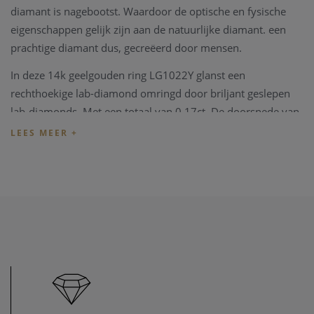
diamant is nagebootst. Waardoor de optische en fysische
eigenschappen gelijk zijn aan de natuurlijke diamant. een
prachtige diamant dus, gecreëerd door mensen.
In deze 14k geelgouden ring LG1022Y glanst een
rechthoekige lab-diamond omringd door briljant geslepen
lab-diamonds. Met een totaal van 0.17ct. De doorsnede van
de ring is 1 mm. Draag hem alleen of in combinatie met
andere sieraden met lab-diamonds uit onze collectie.
Blush juwelen worden geleverd in een eigen mooie
verpakking.
Indien het juweel niet overeenkomt met uw wens, kunnen
we het juweel steeds aanpassen in ons
juweel atelier
. Zo zijn
ook al uw juweel herstellingen welkom in onze zaak, alsook
kunnen we juwelen uittekenen naar uw wens en smaak.
Heeft u verder vragen kan u steeds
contact
opnemen.