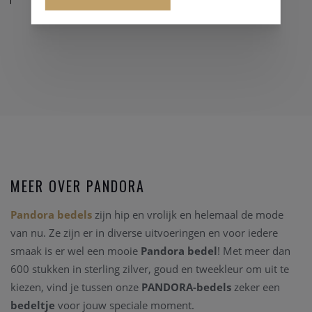
MEER OVER PANDORA
Pandora bedels
zijn hip en vrolijk en helemaal de mode
van nu. Ze zijn er in diverse uitvoeringen en voor iedere
smaak is er wel een mooie
Pandora bedel
! Met meer dan
600 stukken in sterling zilver, goud en tweekleur om uit te
kiezen, vind je tussen onze
PANDORA-bedels
zeker een
bedeltje
voor jouw speciale moment.