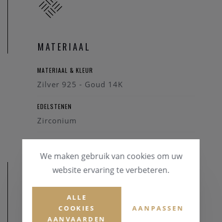
MATERIAAL
MATERIAAL & KLEUR
Zilver 925 - Goud 14K
EDELSTENEN
Zirconium
We maken gebruik van cookies om uw
website ervaring te verbeteren.
ALLE
COOKIES
AANPASSEN
AFMETINGEN
AANVAARDEN