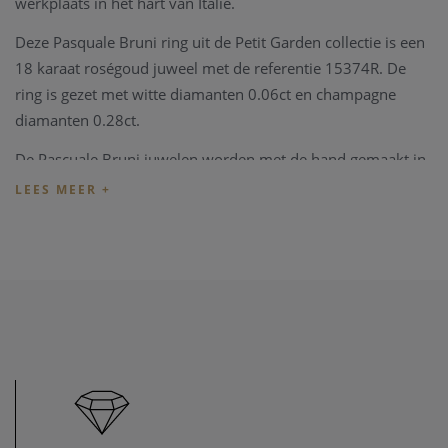
werkplaats in het hart van Italië.
Deze Pasquale Bruni ring uit de Petit Garden collectie is een
18 karaat roségoud juweel met de referentie 15374R. De
ring is gezet met witte diamanten 0.06ct en champagne
diamanten 0.28ct.
De Pascuale Bruni juwelen worden met de hand gemaakt in
Italië met ambachtelijke technieken en elke creatie is
werkelijk uniek. Om deze reden kunnen karaat en
goudgewicht enigszins variëren.
Pasquale Bruni juwelen worden geleverd in een eigen luxe
Pasquale Bruni verpakking.
Indien het juweel niet overeenkomt met uw wens, kunnen
we het juweel steeds aanpassen in ons
juweel atelier
. Zo zijn
ook al uw juweel herstellingen welkom in onze zaak, alsook
kunnen we juwelen uittekenen naar uw wens en smaak.