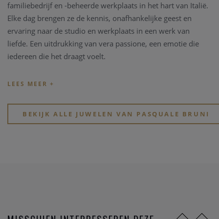
familiebedrijf en -beheerde werkplaats in het hart van Italië.
Elke dag brengen ze de kennis, onafhankelijke geest en
ervaring naar de studio en werkplaats in een werk van
liefde. Een uitdrukking van vera passione, een emotie die
iedereen die het draagt ​​voelt.
PASQUALE BRUNI
Pasquale Bruni was net 20 geworden toen hij zijn
baanbrekende reis begon, geïnspireerd door zijn creatieve
visie. Hij was jong en dapper, waardoor hij onmiddellijk
BEKIJK ALLE JUWELEN VAN PASQUALE BRUNI
speciale en unieke handgemaakte stukken kon creëren die
de wereld binnenkort zou waarderen.
Zijn baanbrekende aanpak veranderde de aard van de
juwelierszaak.
Voor Pasquale Bruni was en zal Valenza altijd een plek van
uitmuntendheid zijn.
Dit is waar Pasquale zijn werkplaats oprichtte en zijn gezin
grootbracht. Dit is de geruststellende bakermat waar zijn