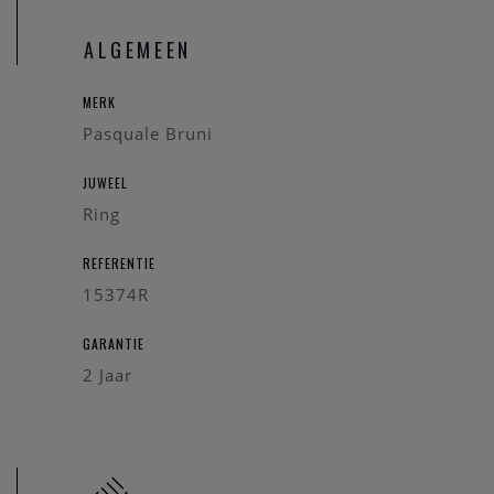
Heeft u verder vragen kan u steeds
contact
opnemen.
ALGEMEEN
U bent ook steeds welkom in onze
fysieke winke
l te Heist-
op-den-Berg.
MERK
Pasquale Bruni
JUWEEL
Ring
REFERENTIE
15374R
GARANTIE
2 Jaar