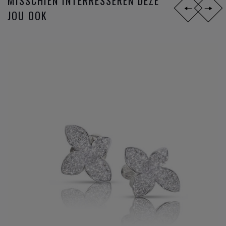
MISSCHIEN INTERRESSEREN DEZE
werk zich heeft ontwikkeld, geïnspireerd door de vitaliteit
JOU OOK
van zijn klanten en hun werelden. Onze schitterende
Pasquale Bruni juwelen
sieren elke dame.
EUGENIA BRUNI
Eugenia is al sinds haar kindertijd onderdeel van het bedrijf,
toen ze een natuurlijke passie voor het werk van haar vader
kreeg. Opgevoed in een "liefdevolle creatieve omgeving", liet
Pasquale haar aan alle collecties een vrouwelijke touch
toevoegen, samen met kleur.
In 2001 nam ze de volledige verantwoordelijkheid op zich
voor de creatieve richting van het merk, waarbij ze aan elke
nieuwe collectie een eigentijdse ziel toevoegde. Van
"Ghirlanda" tot "Sissi" tot de iconische "Bon Ton" en
"Giardini Segreti". Eugenia koestert de ware essentie van de
natuur en experimenteert met kleuren en vormen om de
vrouwelijke aantrekkingskracht te versterken.