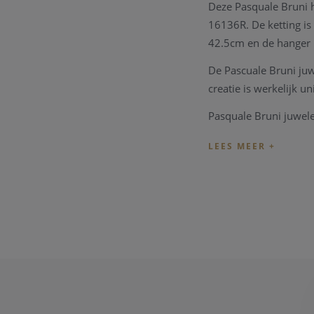
Deze Pasquale Bruni ha
16136R. De ketting is
42.5cm en de hanger
De Pascuale Bruni juw
creatie is werkelijk 
Pasquale Bruni juwele
Indien het juweel ni
atelier
. Zo zijn ook a
naar uw wens en sma
Heeft u verder vragen
U bent ook steeds we