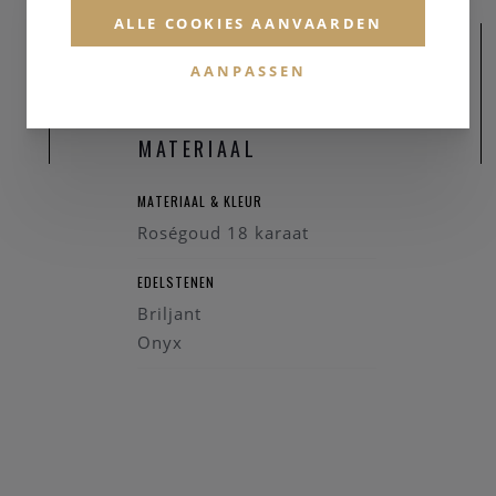
ALLE COOKIES AANVAARDEN
AANPASSEN
MATERIAAL
MATERIAAL & KLEUR
Roségoud 18 karaat
EDELSTENEN
Briljant
Onyx