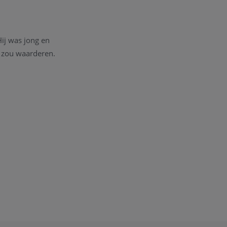
Hij was jong en
t zou waarderen.
n werk zich heeft
uwelen
sieren elke
vader kreeg.
evoegen, samen met
ke nieuwe collectie
 koestert de ware
ken.