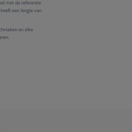
eel met de referentie
 heeft een lengte van
chnieken en elke
ëren.
ssen in ons
juweel
 juwelen uittekenen