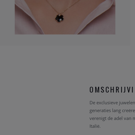
OMSCHRIJV
De exclusieve juwelenl
generaties lang creër
verenigt de adel van 
Italië.