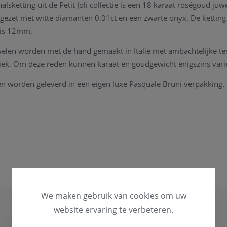
lsketting uit de Petit Joli collectie is een 18 karaat roségoud juw
 gezet met witte diamanten 0.01ct en een zwarte onyx. De ketting
 is 12mm.
elen worden met de hand gemaakt in Italië met ambachtelijke te
uniek. Om deze reden kunnen karaat en goudgewicht enigszins vari
n worden geleverd in een eigen luxe Pasquale Bruni verpakking.
et overeenkomt met uw wens, kunnen we het juweel steeds aanpa
l uw juweel herstellingen welkom in onze zaak, alsook kunnen we
ak.
 kan u steeds
contact
opnemen.
lkom in onze
fysieke winkel
te Heist-op-den-Berg.
We maken gebruik van cookies om uw
website ervaring te verbeteren.