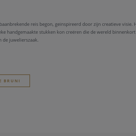
aanbrekende reis begon, geïnspireerd door zijn creatieve visie. 
nieke handgemaakte stukken kon creëren die de wereld binnenkor
 de juwelierszaak.
 plek van uitmuntendheid zijn.
ijn gezin grootbracht. Dit is de geruststellende bakermat waar zij
jn klanten en hun werelden. Onze schitterende
Pasquale Bruni j
E BRUNI
et bedrijf, toen ze een natuurlijke passie voor het werk van haar 
 liet Pasquale haar aan alle collecties een vrouwelijke touch to
p zich voor de creatieve richting van het merk, waarbij ze aan el
 "Sissi" tot de iconische "Bon Ton" en "Giardini Segreti". Eugenia
uren en vormen om de vrouwelijke aantrekkingskracht te verster