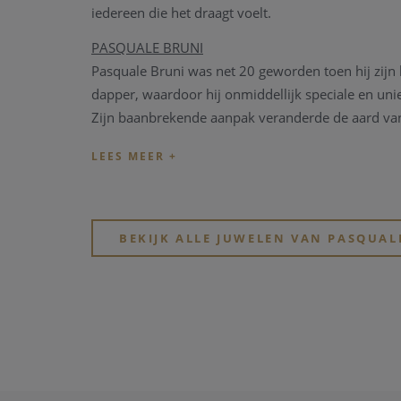
iedereen die het draagt ​​voelt.
PASQUALE BRUNI
Pasquale Bruni was net 20 geworden toen hij zijn b
dapper, waardoor hij onmiddellijk speciale en u
Zijn baanbrekende aanpak veranderde de aard van
Voor Pasquale Bruni was en zal Valenza altijd een
Dit is waar Pasquale zijn werkplaats oprichtte en z
ontwikkeld, geïnspireerd door de vitaliteit van zi
dame.
BEKIJK ALLE JUWELEN VAN PASQUAL
EUGENIA BRUNI
Eugenia is al sinds haar kindertijd onderdeel van h
Opgevoed in een "liefdevolle creatieve omgeving",
kleur.
In 2001 nam ze de volledige verantwoordelijkheid o
een eigentijdse ziel toevoegde. Van "Ghirlanda" tot
essentie van de natuur en experimenteert met kle