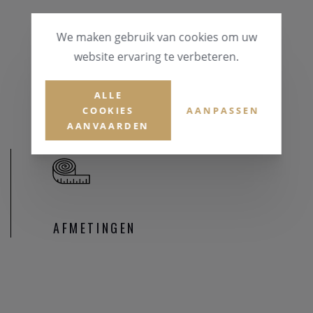
MATERIAAL & KLEUR
We maken gebruik van cookies om uw
Geelgoud 18 karaat
website ervaring te verbeteren.
EDELSTENEN
Briljant
ALLE
COOKIES
AANPASSEN
AANVAARDEN
AFMETINGEN