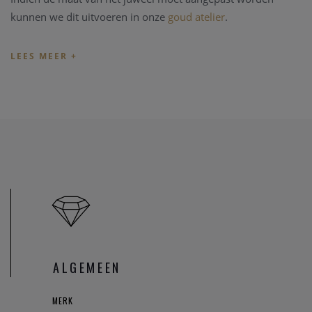
kunnen we dit uitvoeren in onze
goud atelier
.
Het gouden juweel wordt in een geschenkverpakking
verzonden.
ALGEMEEN
MERK