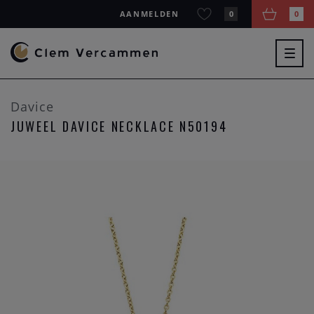
AANMELDEN
0
0
Togg
navig
Davice
JUWEEL DAVICE NECKLACE N50194