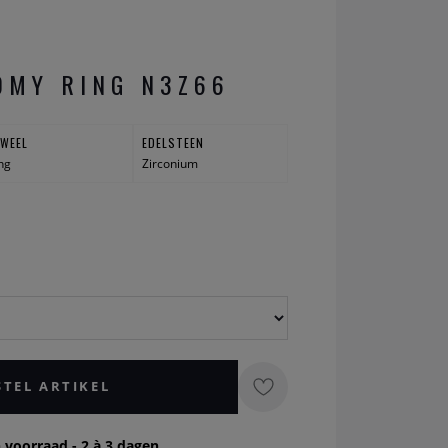
OMY RING N3Z66
UWEEL
EDELSTEEN
ng
Zirconium
STEL ARTIKEL
 voorraad - 2 à 3 dagen