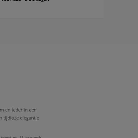
m en leder in een
 tijdloze elegantie
teentjes. U kan ook