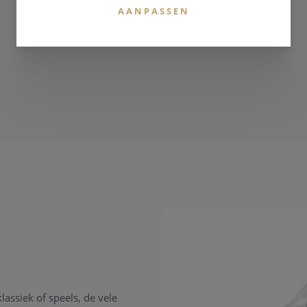
AANPASSEN
klassiek of speels, de vele