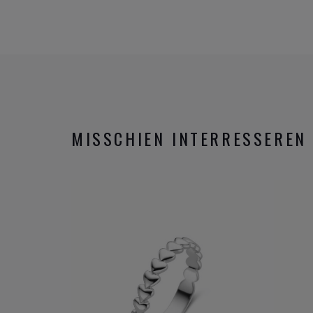
beertjes, strikjes, kersjes, dolfijntjes, bloemetjes, 
Assepoesjes zijn er zelfs roze schoentjes die doen
MISSCHIEN INTERRESSEREN 