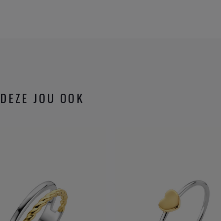
klavertjes... en voor kleine
 denken aan het glazen muiltje.
DEZE JOU OOK