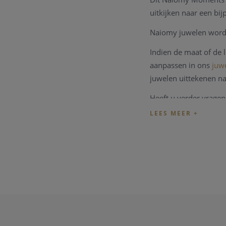
uitkijken naar een bij
Naiomy juwelen word
Indien de maat of de
aanpassen in ons
juwe
juwelen uittekenen n
Heeft u verder vragen