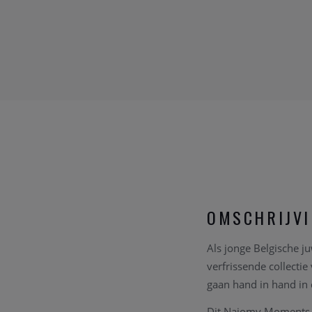
OMSCHRIJV
Als jonge Belgische j
verfrissende collecti
gaan hand in hand in 
Dit Naiomy Moments ju