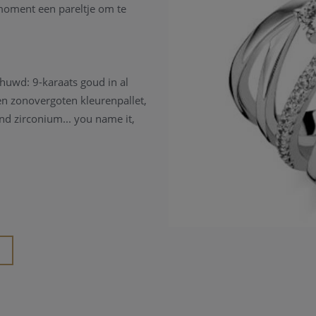
oment een pareltje om te
huwd: 9-karaats goud in al
een zonovergoten kleurenpallet,
end zirconium... you name it,
fdzakelijk met zirconium en
tingen, oorringen en armbanden.
eeks in goud. Kleine prinsesjes
igste oorhangertjes of –
 de revue passeren zijn