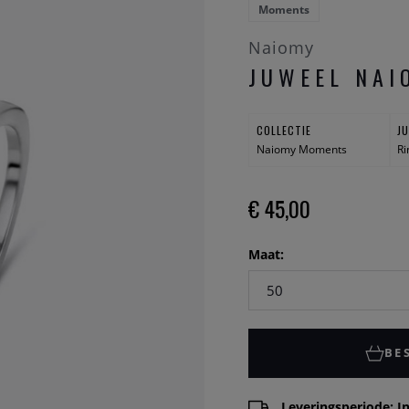
Moments
Naiomy
JUWEEL NAI
COLLECTIE
J
Naiomy Moments
Ri
€ 45,00
Maat:
BE
Leveringsperiode: In