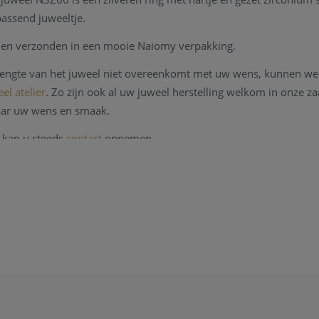
passend juweeltje.
en verzonden in een mooie Naiomy verpakking.
 lengte van het juweel niet overeenkomt met uw wens, kunnen we 
el atelier
. Zo zijn ook al uw juweel herstelling welkom in onze 
aar uw wens en smaak.
 kan u steeds
contact
opnemen.