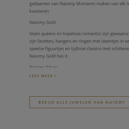
gedaanten van Naiomy Moments maken van elk m
koesteren
Naiomy Gold
Glam queens en hopeloze romantici zijn gewaarsc
zijn facetten, hangers en ringen met steentjes in 
speelse figuurtjes en tijdloze classics met schitter
Naiomy Gold has it.
Naiomy Silver
Als jong Belgisch merk verenigt Naiomy zilver hoo
leer in een verfrissende collectie ringen, halsket
Naiomy Princess
BEKIJK ALLE JUWELEN VAN NAIOMY
De collectie bestaat uit een gamma zilver en een r
kunnen kiezen uit de fijnste armbandjes, de schatt
knopjes en de leukste kettinkjes. De motiefjes die