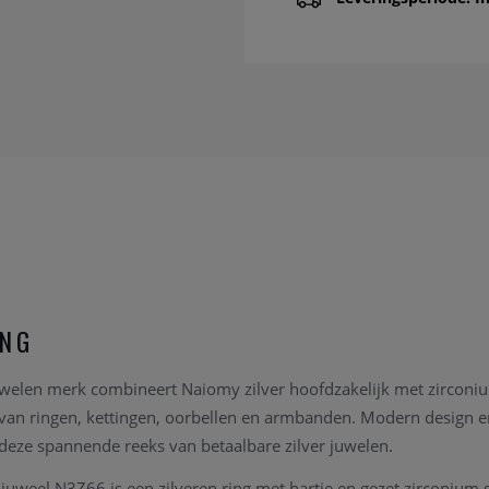
ING
uwelen merk combineert Naiomy zilver hoofdzakelijk met zirconiu
e van ringen, kettingen, oorbellen en armbanden. Modern design en
deze spannende reeks van betaalbare zilver juwelen.
weel N3Z66 is een zilveren ring met hartje en gezet zirconium s