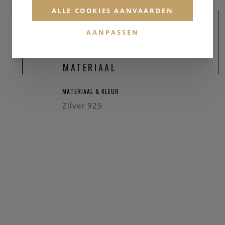
ALLE COOKIES AANVAARDEN
AANPASSEN
MATERIAAL
MATERIAAL & KLEUR
Zilver 925