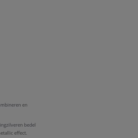
combineren en
ingzilveren bedel
allic effect.