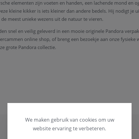
tische elementen zijn voeten en handen, een lachende mond en 
eze kleine kikker is iets kleiner dan andere bedels. Hij nodigt je u
 de meest unieke wezens uit de natuur te vieren.
n snel en veilig geleverd in een mooie originele Pandora verpa
ercammen online shop, of breng een bezoekje aan onze fysieke w
ze grote Pandora collectie.
We maken gebruik van cookies om uw
website ervaring te verbeteren.