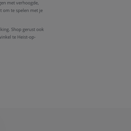
ogen met verhoogde,
it om te spelen met je
kking. Shop gerust ook
inkel te Heist-op-