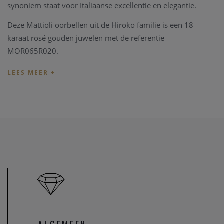
synoniem staat voor Italiaanse excellentie en elegantie.
Deze Mattioli oorbellen uit de Hiroko familie is een 18
karaat rosé gouden juwelen met de referentie
MOR065R020.
Mattioli juwelen worden geleverd in een eigen luxe Mattioli
verpakking.
Indien het juweel niet overeenkomt met uw wens, kunnen
we het juweel steeds aanpassen in ons
juweel atelier
. Zo zijn
ook al uw juweel herstellingen welkom in onze zaak, alsook
kunnen we juwelen uittekenen naar uw wens en smaak.
Heeft u verder vragen kan u steeds
contact
opnemen.
U bent ook steeds welkom in onze fysieke winkel te Heist-
op-den-Berg.