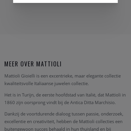
MEER OVER MATTIOLI
Mattioli Gioielli is een excentrieke, maar elegante collectie
kwaliteitsvolle Italiaanse juwelen collectie.
Het is in Turijn, de eerste hoofdstad van Italië, dat Mattioli in
1860 zijn oorsprong vindt bij de Antica Ditta Marchisio.
Dankzij de voortdurende dialoog tussen passie, onderzoek,
excellentie en creativiteit, hebben de Mattioli collecties een
buitengewoon succes behaald in hun thuisland en bij