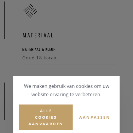
MATERIAAL
MATERIAAL & KLEUR
Goud 18 karaat
We maken gebruik van cookies om uw
website ervaring te verbeteren.
ALLE
AFMETINGEN
COOKIES
AANPASSEN
AANVAARDEN