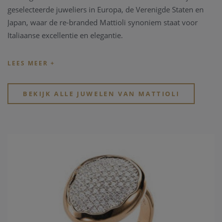
geselecteerde juweliers in Europa, de Verenigde Staten en
Japan, waar de re-branded Mattioli synoniem staat voor
Italiaanse excellentie en elegantie.
Mattioli juwelen stralen een onweerstaanbare charme uit:
eigentijds, trendy maar met een classic touch.
Hun collecties veroveren de harten van dynamische,
BEKIJK ALLE JUWELEN VAN MATTIOLI
geavanceerde vrouwen die houden van juwelen en ze zien
als zowel een veelzijdige reisgenoot als een onvervangbaar
teken van onderscheid.
Hun “Puzzle” collectie is uiterst innovatief en veelzijdig! De
collectie kenmerkt zich vooral door de verwisselbare,
gekleurde parelmoeren en houten “puzzles”.