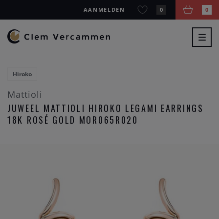
AANMELDEN
0
0
Togg
navig
Hiroko
Mattioli
JUWEEL MATTIOLI HIROKO LEGAMI EARRINGS
18K ROSÉ GOLD MOR065R020