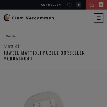
AANMELDEN
0
0
Togg
navig
Puzzle
Mattioli
JUWEEL MATTIOLI PUZZLE OORBELLEN
MOR054R040