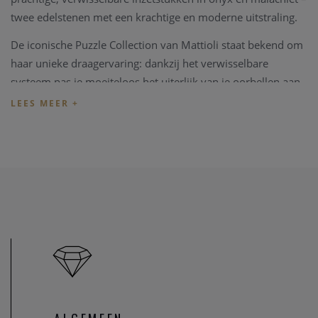
twee edelstenen met een krachtige en moderne uitstraling.
De iconische Puzzle Collection van Mattioli staat bekend om
haar unieke draagervaring: dankzij het verwisselbare
systeem pas je moeiteloos het uiterlijk van je oorbellen aan
naar jouw stemming of outfit. De diepe glans van onyx en
het levendige groen van malachiet zorgen samen voor een
opvallend maar tijdloos geheel.
Specificaties
:
Categorie: Oorbellen
Collectie: Puzzle
Materiaal: 18 karaat roségoud
Edelstenen: Onyx & Malachiet
Referentie: MOR054R040
Alle Mattioli juwelen worden met de hand vervaardigd in
Italië. Elke combinatie van kleuren is zorgvuldig gekozen en