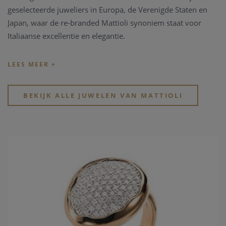
geselecteerde juweliers in Europa, de Verenigde Staten en
Japan, waar de re-branded Mattioli synoniem staat voor
Italiaanse excellentie en elegantie.
Mattioli juwelen stralen een onweerstaanbare charme uit:
eigentijds, trendy maar met een classic touch.
Hun collecties veroveren de harten van dynamische,
BEKIJK ALLE JUWELEN VAN MATTIOLI
geavanceerde vrouwen die houden van juwelen en ze zien
als zowel een veelzijdige reisgenoot als een onvervangbaar
teken van onderscheid.
Hun “Puzzle” collectie is uiterst innovatief en veelzijdig! De
collectie kenmerkt zich vooral door de verwisselbare,
gekleurde parelmoeren en houten “puzzles”.