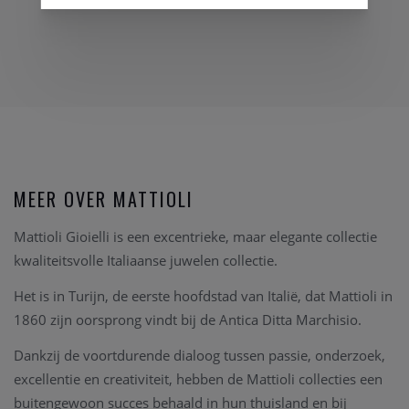
MEER OVER MATTIOLI
Mattioli Gioielli is een excentrieke, maar elegante collectie
kwaliteitsvolle Italiaanse juwelen collectie.
Het is in Turijn, de eerste hoofdstad van Italië, dat Mattioli in
1860 zijn oorsprong vindt bij de Antica Ditta Marchisio.
Dankzij de voortdurende dialoog tussen passie, onderzoek,
excellentie en creativiteit, hebben de Mattioli collecties een
buitengewoon succes behaald in hun thuisland en bij