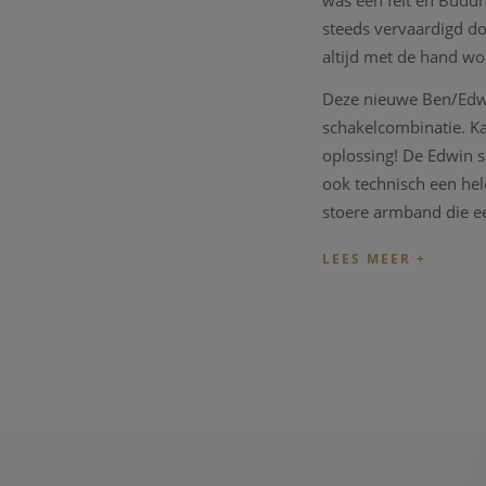
was een feit en Budd
steeds vervaardigd do
altijd met de hand w
Deze nieuwe Ben/Edwin
schakelcombinatie. Ka
oplossing! De Edwin s
ook technisch een hel
stoere armband die ee
Edwin/Ben XS armband
weeftechnieken combi
U kan ook uitkijken n
Indien de maat van h
ons
juweel atelier
. Zo
uittekenen naar uw w