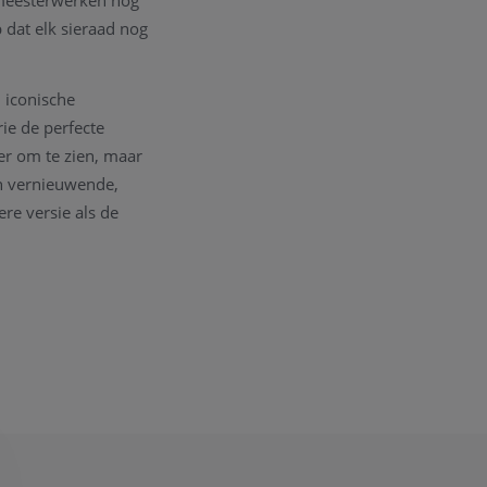
 meesterwerken nog
 dat elk sieraad nog
 iconische
ie de perfecte
er om te zien, maar
en vernieuwende,
re versie als de
e iconische
teeds aanpassen in
unnen we juwelen