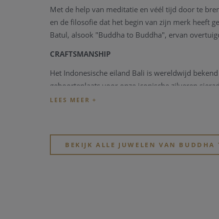
Met de help van meditatie en véél tijd door te br
en de filosofie dat het begin van zijn merk heeft
Batul, alsook "Buddha to Buddha", ervan overtuigd
CRAFTSMANSHIP
Het Indonesische eiland Bali is wereldwijd bekend
geboorteplaats voor onze iconische zilveren sie
technieken voor de productie van de beste en mees
persoon dat een product een kostbaar juweel maakt
compromis.
BEKIJK ALLE JUWELEN VAN BUDDHA
KWALITEIT
De Buddha to Buddha producten staan voor kwalitei
ambacht van onze mooie sieraden.