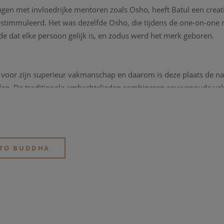
engen met invloedrijke mentoren zoals Osho, heeft Batul een creat
 gestimmuleerd. Het was dezelfde Osho, die tijdens de one-on-one 
e dat elke persoon gelijk is, en zodus werd het merk geboren.
 voor zijn superieur vakmanschap en daarom is deze plaats de na
raden. De traditionele ambachtslieden combineren eeuwenoude v
t verbluffende matrix van juwelen. Het is de liefde en aandacht 
, en het is dit geloof dat Buddha tot Buddha drijft, juwelen te 
 TO BUDDHA
t tot in elk detail. De hoogste rang 925 Sterling Zilver wordt ge