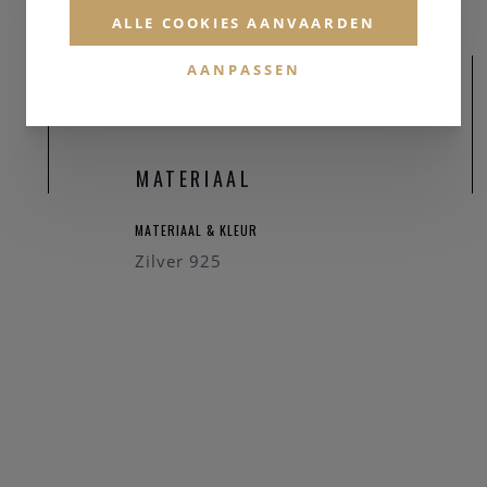
ALLE COOKIES AANVAARDEN
AANPASSEN
MATERIAAL
MATERIAAL & KLEUR
Zilver 925