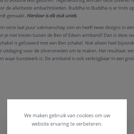
ha to Buddha was geboren. Tegenwoordig worden deze zilveren
or de allerbeste ambachtslieden. Buddha to Buddha is er trots op
ordt gemaakt.
Hierdoor is elk stuk uniek.
 serie laat puur vakmanschap zien en heeft twee designs in één
n je niet kiezen tussen de Ben of Edwin armband? Dan is deze ser
chakel is gefuseerd met een Ben schakel. Niet alleen heel bijzond
e uitdaging voor de zilversmeden om te maken. Het resultaat: e
n waar kunstwerk is. De armband is ook verkrijgbaar in een grote
. De Ben/Edwin serie bevat ook een prachtige ring die deze twe
neert.
aar een bijpassend juweel.
et juweel niet overeenkomt met uw wens, kunnen we het juweel s
 zijn ook al uw juweel herstelling welkom in onze zaak, alsook k
ens en smaak.
We maken gebruik van cookies om uw
website ervaring te verbeteren.