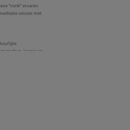
ieve “vonk” ervaren
meditatie sessies met
tuurlijke
akmanschap, kennis en
door een echt
ontwikkelen zonder
bruikt voor de