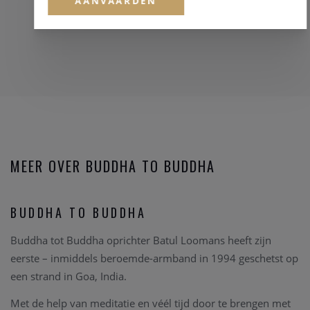
AANVAARDEN
MEER OVER BUDDHA TO BUDDHA
BUDDHA TO BUDDHA
Buddha tot Buddha oprichter Batul Loomans heeft zijn
eerste – inmiddels beroemde-armband in 1994 geschetst op
een strand in Goa, India.
Met de help van meditatie en véél tijd door te brengen met