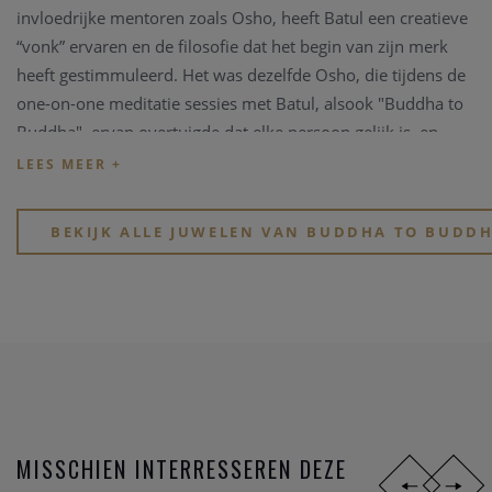
invloedrijke mentoren zoals Osho, heeft Batul een creatieve
“vonk” ervaren en de filosofie dat het begin van zijn merk
heeft gestimmuleerd. Het was dezelfde Osho, die tijdens de
one-on-one meditatie sessies met Batul, alsook "Buddha to
Buddha", ervan overtuigde dat elke persoon gelijk is, en
zodus werd het merk geboren.
CRAFTSMANSHIP
BEKIJK ALLE JUWELEN VAN BUDDHA TO BUDD
Het Indonesische eiland Bali is wereldwijd bekend voor zijn
superieur vakmanschap en daarom is deze plaats de
natuurlijke geboorteplaats voor onze iconische zilveren
sieraden. De traditionele ambachtslieden combineren
eeuwenoude vakmanschap, kennis en technieken voor de
productie van de beste en meest verbluffende matrix van
juwelen. Het is de liefde en aandacht door een echt persoon
dat een product een kostbaar juweel maakt, en het is dit
MISSCHIEN INTERRESSEREN DEZE
geloof dat Buddha tot Buddha drijft, juwelen te ontwikkelen