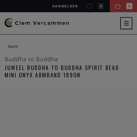
AANMELDEN
0
0
Togg
navig
Spirit
Buddha to Buddha
JUWEEL BUDDHA TO BUDDHA SPIRIT BEAD
MINI ONYX ARMBAND 189ON