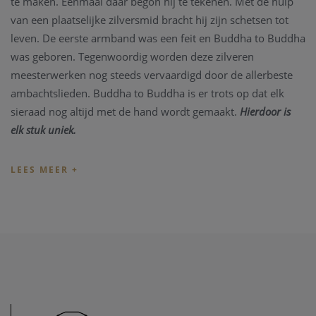
te maken. Eenmaal daar begon hij te tekenen. Met de hulp
van een plaatselijke zilversmid bracht hij zijn schetsen tot
leven. De eerste armband was een feit en Buddha to Buddha
was geboren. Tegenwoordig worden deze zilveren
meesterwerken nog steeds vervaardigd door de allerbeste
ambachtslieden. Buddha to Buddha is er trots op dat elk
sieraad nog altijd met de hand wordt gemaakt.
Hierdoor is
elk stuk uniek.
De Spirit Bead Onyx Matt armband is gebaseerd op
bidkralen en is vertaald naar een Buddha to Buddha
ontwerp met zijn iconische sterling zilveren slot. We
omarmen de edelsteenkralen vanwege hun schoonheid en
spirituele betekenis. Zwarte Onyx biedt ondersteuning,
kracht en doorzettingsvermogen. De armband is
handgemaakt en tijdloos zoals al onze sieraden en kan
gemakkelijk worden gecombineerd met leren of zilveren
stukken.