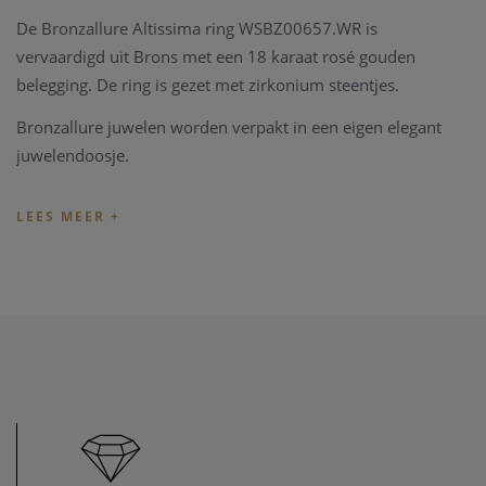
De Bronzallure Altissima ring WSBZ00657.WR is
vervaardigd uit Brons met een 18 karaat rosé gouden
belegging. De ring is gezet met zirkonium steentjes.
Bronzallure juwelen worden verpakt in een eigen elegant
juwelendoosje.
Indien de maat of lengte van het juweel niet overeenkomt
met uw wens, kunnen we het juweel steeds aanpassen in
ons
juweel atelier
. Zo zijn ook al uw juweel herstelling
welkom in onze zaak, alsook kunnen we juwelen uittekenen
naar uw wens en smaak.