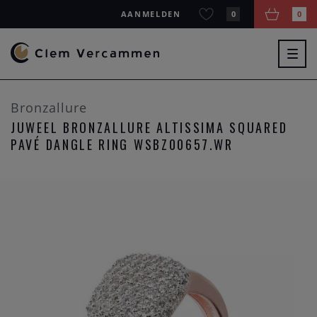
AANMELDEN
0
0
Togg
navig
Bronzallure
JUWEEL BRONZALLURE ALTISSIMA SQUARED
PAVÉ DANGLE RING WSBZ00657.WR