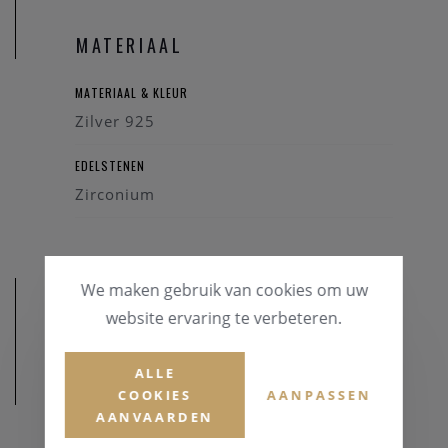
MATERIAAL
MATERIAAL & KLEUR
Zilver 925
EDELSTENEN
Zirconium
We maken gebruik van cookies om uw
website ervaring te verbeteren.
ALLE
AFMETINGEN
COOKIES
AANPASSEN
AANVAARDEN