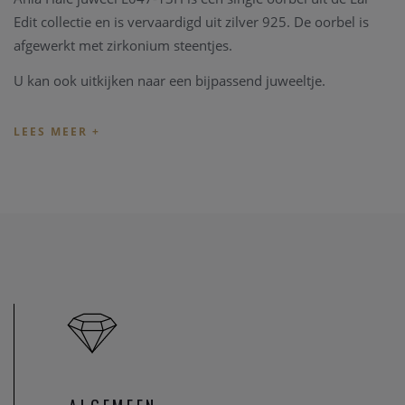
Edit collectie en is vervaardigd uit zilver 925. De oorbel is
afgewerkt met zirkonium steentjes.
U kan ook uitkijken naar een bijpassend juweeltje.
Indien de lengte van het juweel niet overeenkomt met uw
wens, kunnen we het juweel steeds aanpassen in ons
juweel
atelier
. Zo zijn ook al uw juweel herstelling welkom in onze
zaak, alsook kunnen we juwelen uittekenen naar uw wens
en smaak.
Heeft u verder vragen kan u steeds
contact
opnemen.