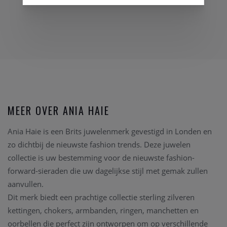
MEER OVER ANIA HAIE
Ania Haie is een Brits juwelenmerk gevestigd in Londen en
zo dichtbij de nieuwste fashion trends. Deze juwelen
collectie is uw bestemming voor de nieuwste fashion-
forward-sieraden die uw dagelijkse stijl met gemak zullen
aanvullen.
Dit merk biedt een prachtige collectie sterling zilveren
kettingen, chokers, armbanden, ringen, manchetten en
oorbellen die perfect zijn ontworpen om op verschillende