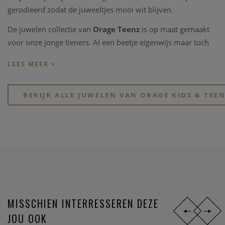
gerodieerd zodat de juweeltjes mooi wit blijven.
De juwelen collectie van
Orage Teenz
is op maat gemaakt
voor onze jonge tieners. Al een beetje eigenwijs maar toch
nog speelds en soms al tijdloos. De collectie van
Orage
Teenz
is ook vervaardigd uit zilver 925, en is soms hgezet
met schitternde Zirkonium steentjes.
BEKIJK ALLE JUWELEN VAN ORAGE KIDS & TEE
Met de collectie Orage Kids en Orage Teenz schenk je jou
oogappel een schitterend, waardevol, speels en stijlvol zilver
juweeltje.
MISSCHIEN INTERRESSEREN DEZE
JOU OOK