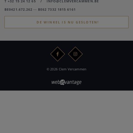
T +32 15 24 12 65
/
INFO@CLEMVERCAMMEN.BE
BE0421.672.262 -- BE62 7332 1815 6161
DE WINKEL IS NU GESLOTEN!
© 2026 Clem Vercammen