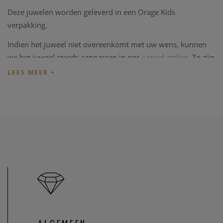
Deze juwelen worden geleverd in een Orage Kids
verpakking.
Indien het juweel niet overeenkomt met uw wens, kunnen
we het juweel steeds aanpassen in ons
juweel atelier
. Zo zijn
ook al uw juweel herstellingen welkom in onze zaak, alsook
kunnen we juwelen uittekenen naar uw wens en smaak.
Heeft u verder vragen kan u steeds
contact
opnemen.