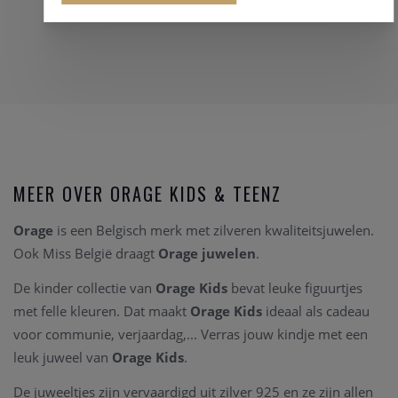
MEER OVER ORAGE KIDS & TEENZ
Orage
is een Belgisch merk met zilveren kwaliteitsjuwelen.
Ook Miss België draagt
Orage juwelen
.
De kinder collectie van
Orage Kids
bevat leuke figuurtjes
met felle kleuren. Dat maakt
Orage Kids
ideaal als cadeau
voor communie, verjaardag,... Verras jouw kindje met een
leuk juweel van
Orage Kids
.
De juweeltjes zijn vervaardigd uit zilver 925 en ze zijn allen