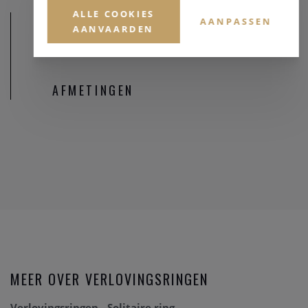
ALLE COOKIES
AANPASSEN
AANVAARDEN
AFMETINGEN
MEER OVER VERLOVINGSRINGEN
Verlovingsringen - Solitaire ring