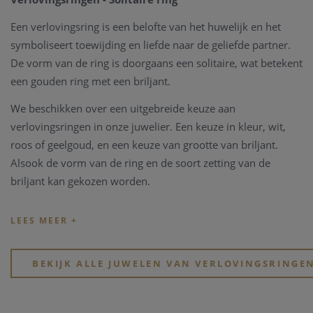
Een verlovingsring is een belofte van het huwelijk en het
symboliseert toewijding en liefde naar de geliefde partner.
De vorm van de ring is doorgaans een solitaire, wat betekent
een gouden ring met een briljant.
We beschikken over een uitgebreide keuze aan
verlovingsringen in onze juwelier. Een keuze in kleur, wit,
roos of geelgoud, en een keuze van grootte van briljant.
Alsook de vorm van de ring en de soort zetting van de
briljant kan gekozen worden.
Verlovingsringen kunnen handgemaakt worden in onze
atelier Clem Vercammen. Heeft u een type verlovingsring in
gedachten, beschikt u zelf over een briljant, dan kunnen we
op basis van deze ingrediënten een schitterende
BEKIJK ALLE JUWELEN VAN VERLOVINGSRINGE
verlovingsring op maat maken.