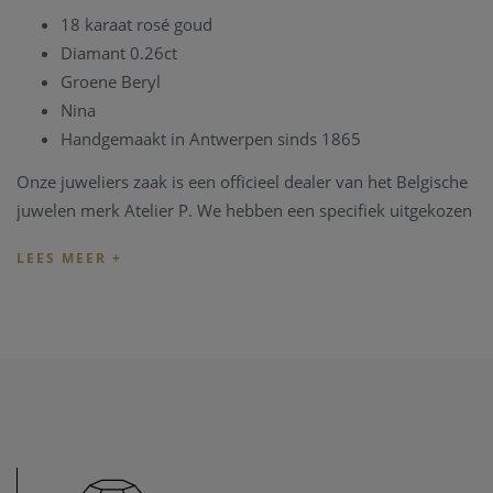
18 karaat rosé goud
Diamant 0.26ct
Groene Beryl
Nina
Handgemaakt in Antwerpen sinds 1865
Onze juweliers zaak is een officieel dealer van het Belgische
juwelen merk Atelier P. We hebben een specifiek uitgekozen
collectie in onze zaak aanwezig, maar alle modellen van de
Atelier P collectie kunnen besteld worden in onze zaak.
Wenst u een specifieke verlovingsring aan te passen in onze
zaak, informeer eerst even of we dit model ter beschikking
hebben via
contact
.
Bent u opzoek of heeft u graag meer informatie over een
specifiek Atelier P verlovingsring, zoals ook de huidige prijs
van een verloving ring, kan u een bericht zenden via
contact
.