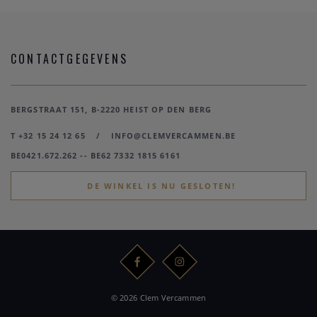
CONTACTGEGEVENS
BERGSTRAAT 151, B-2220 HEIST OP DEN BERG
T +32 15 24 12 65
/
INFO@CLEMVERCAMMEN.BE
BE0421.672.262 -- BE62 7332 1815 6161
DE WINKEL IS NU GESLOTEN!
© 2026 Clem Vercammen