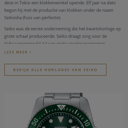
deze in Tokio een klokkenwinkel opende. Elf jaar na dato
begon hij met de productie van klokken onder de naam
Seikosha (huis van perfectie).
Seiko was de eerste onderneming die het kwartshorloge op
grote schaal produceerde. Seiko draagt zorg voor de
tijdwaarneming bij tal van grote sportevenementen
waaronder de Olympische Spelen, de WK Atletiek en het WK
voetbal.
Seiko
maakt ondertussen bekendheid met de collecties
BEKIJK ALLE HORLOGES VAN SEIKO
Prospex, Presage en Seiko 5.