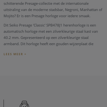
schitterende Presage-collectie met de internationale
uitstraling van de moderne stadsbar, Negroni, Manhattan of
Mojito? Er is een Presage horloge voor iedere smaak.
Dit Seiko Presage 'Classic' SPB478J1 herenhorloge is een
automatisch horloge met een zilverkleurige staal kast van
40.2 mm. Gepresenteerd op een zilverkleurige staal
armband. Dit horloge heeft een gouden wijzerplaat die
wordt beschermd door een saffierglas. Dit model uit de
Classic serie heeft goudkleurige wijzers en een
datumaanduiding op 3uur.
Het horloge heeft het caliber 6R55 en laadt zich tijdens het
dragen automatisch op door het omzetten van de arm- en
polsbewegingen van de drager in energie. Beweging van het
horloge zorgt ervoor dat de hoofdveer van het horloge
wordt opgewonden. Deze veer is de energiebron.
Handopwinding is ook mogelijk. Wanneer het horloge