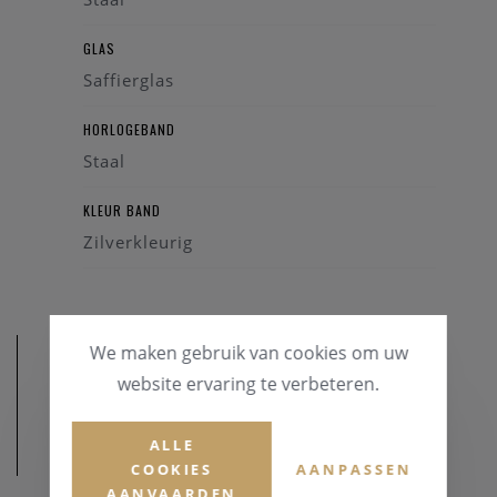
GLAS
Saffierglas
HORLOGEBAND
Staal
KLEUR BAND
Zilverkleurig
We maken gebruik van cookies om uw
website ervaring te verbeteren.
ALLE
AFMETINGEN
COOKIES
AANPASSEN
AANVAARDEN