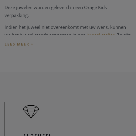
Deze juwelen worden geleverd in een Orage Kids
verpakking.
Indien het juweel niet overeenkomt met uw wens, kunnen
we het juweel steeds aanpassen in ons
juweel atelier
. Zo zijn
ook al uw juweel herstellingen welkom in onze zaak, alsook
kunnen we juwelen uittekenen naar uw wens en smaak.
Heeft u verder vragen kan u steeds
contact
opnemen.