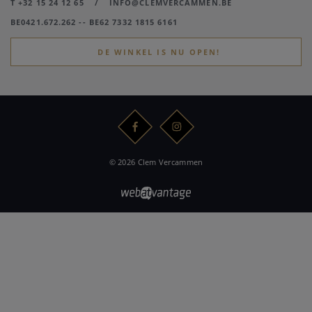
T +32 15 24 12 65
/
INFO@CLEMVERCAMMEN.BE
BE0421.672.262 -- BE62 7332 1815 6161
DE WINKEL IS NU OPEN!
© 2026 Clem Vercammen