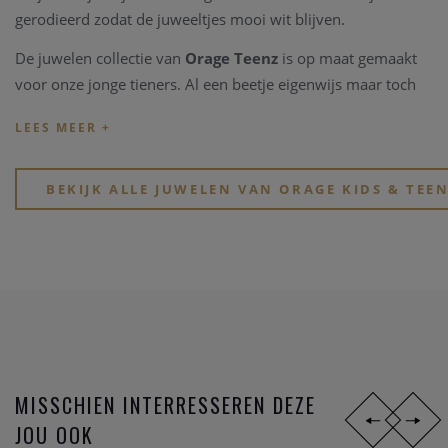
gerodieerd zodat de juweeltjes mooi wit blijven.
De juwelen collectie van
Orage Teenz
is op maat gemaakt
voor onze jonge tieners. Al een beetje eigenwijs maar toch
nog speelds en soms al tijdloos. De collectie van
Orage
Teenz
is ook vervaardigd uit zilver 925, en is soms hgezet
met schitternde Zirkonium steentjes.
BEKIJK ALLE JUWELEN VAN ORAGE KIDS & TEE
Met de collectie Orage Kids en Orage Teenz schenk je jou
oogappel een schitterend, waardevol, speels en stijlvol zilver
juweeltje.
MISSCHIEN INTERRESSEREN DEZE
JOU OOK