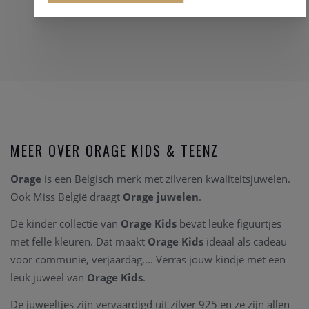
MEER OVER ORAGE KIDS & TEENZ
Orage
is een Belgisch merk met zilveren kwaliteitsjuwelen.
Ook Miss België draagt
Orage juwelen
.
De kinder collectie van
Orage Kids
bevat leuke figuurtjes
met felle kleuren. Dat maakt
Orage Kids
ideaal als cadeau
voor communie, verjaardag,... Verras jouw kindje met een
leuk juweel van
Orage Kids
.
De juweeltjes zijn vervaardigd uit zilver 925 en ze zijn allen