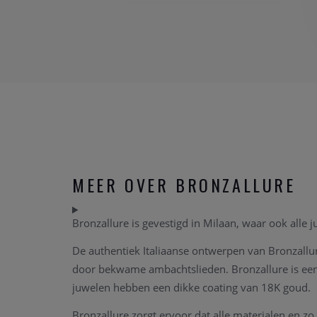
MEER OVER BRONZALLURE
Bronzallure is gevestigd in Milaan, waar ook alle 
De authentiek Italiaanse ontwerpen van Bronzall
door bekwame ambachtslieden. Bronzallure is een o
juwelen hebben een dikke coating van 18K goud.
Bronzallure zorgt ervoor dat alle materialen en zo