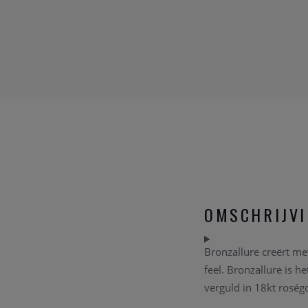
OMSCHRIJV
Bronzallure creërt me
feel. Bronzallure is 
verguld in 18kt roség