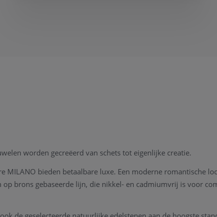
juwelen worden gecreëerd van schets tot eigenlijke creatie.
ure MILANO bieden betaalbare luxe. Een moderne romantische loo
p brons gebaseerde lijn, die nikkel- en cadmiumvrij is voor comf
 ook de geselecteerde natuurlijke edelstenen aan de hoogste stan