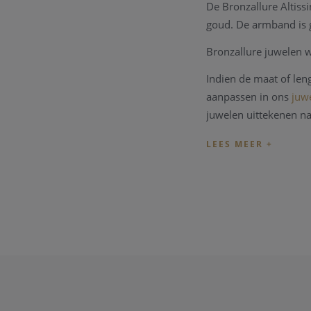
De Bronzallure Altis
goud. De armband is 
Bronzallure juwelen w
Indien de maat of le
aanpassen in ons
juwe
juwelen uittekenen n