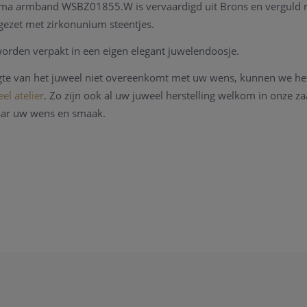
sima armband WSBZ01855.W is vervaardigd uit Brons en verguld 
gezet met zirkonunium steentjes.
orden verpakt in een eigen elegant juwelendoosje.
ngte van het juweel niet overeenkomt met uw wens, kunnen we het
el atelier
. Zo zijn ook al uw juweel herstelling welkom in onze 
aar uw wens en smaak.