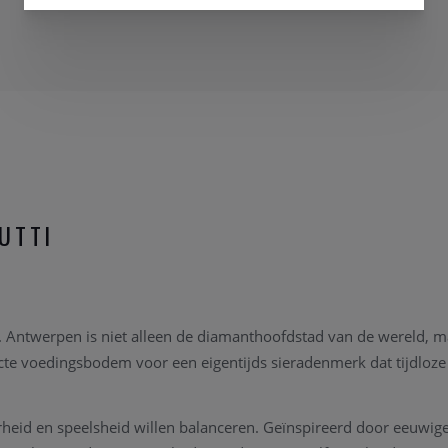
UTTI
n. Antwerpen is niet alleen de diamanthoofdstad van de wereld, 
cte voedingsbodem voor een eigentijds sieradenmerk dat tijdloz
eid en speelsheid willen balanceren. Geïnspireerd door eeuwige