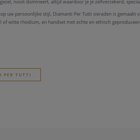
ezel, nooit domineert, altijd waardoor je je zelfverzekerd, specia
p uw persoonlijke stijl, Diamanti Per Tutti sieraden is gemaakt va
l of witte rhodium, en handset met echte en ethisch geproduceer
& partnership
or ons creatieve team in Antwerpen. Wij presenteren uitgebreide 
es.
I PER TUTTI
en met kant-en-klare gastontwerpers. Minstens één keer per jaa
capsulecollectie, samen met invloedrijke ontwerpers die beroem
e partnerships. Wij zijn de trotse partner van Tomorrowland,exclu
stival officiële mode sieraden. We werken ook samen met een an