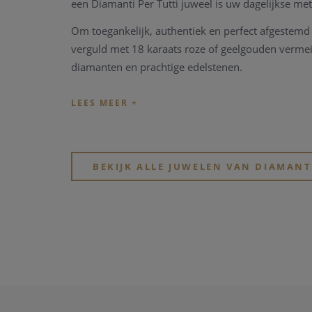
een Diamanti Per Tutti juweel is uw dagelijkse metg
Om toegankelijk, authentiek en perfect afgestemd o
verguld met 18 karaats roze of geelgouden vermei
diamanten en prachtige edelstenen.
Signature collecties, collabs 
Alle Diamanti Per Tutti juwelen zijn ontworpen do
zomercollecties en diverse beperkte themacollecti
BEKIJK ALLE JUWELEN VAN DIAMANT
Naast onze kenmerkende collecties werken we sam
Per Tutti een exclusieve en unieke samenwerkings
prestaties in disciplines als kunst, sport of cultuur.
Diamanti Per Tutti staat ook bekend om zijn uniek
's werelds toonaangevende elektronische dance fe
Smurfen.
How we care