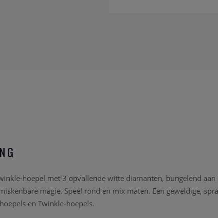
ING
nkle-hoepel met 3 opvallende witte diamanten, bungelend aan e
onmiskenbare magie.
Speel rond en mix maten.
Een geweldige, spr
hoepels en Twinkle-hoepels.