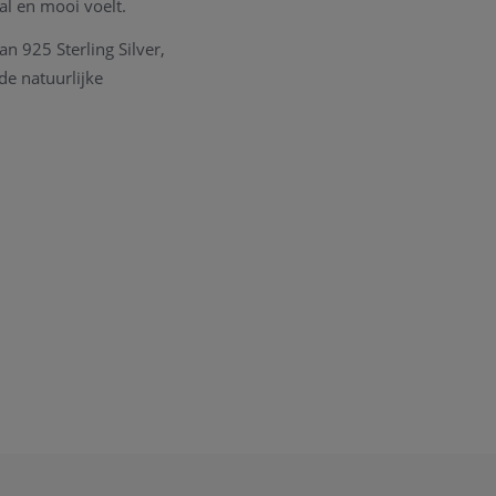
al en mooi voelt.
n 925 Sterling Silver,
de natuurlijke
winter- en
r lanceert Diamanti
d zijn om hun
sief het creëren van
der Belgisch icoon, De