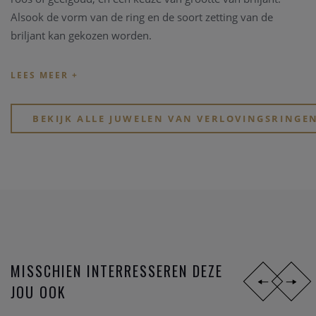
Alsook de vorm van de ring en de soort zetting van de
briljant kan gekozen worden.
Verlovingsringen kunnen handgemaakt worden in onze
atelier Clem Vercammen. Heeft u een type verlovingsring in
gedachten, beschikt u zelf over een briljant, dan kunnen we
op basis van deze ingrediënten een schitterende
BEKIJK ALLE JUWELEN VAN VERLOVINGSRINGE
verlovingsring op maat maken.
MISSCHIEN INTERRESSEREN DEZE
JOU OOK