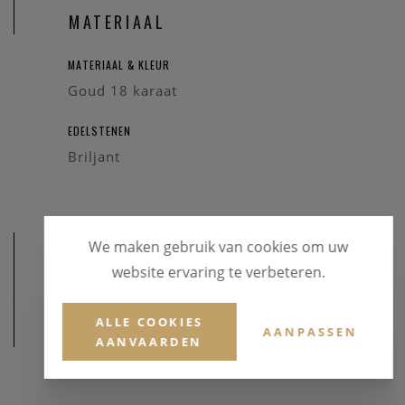
MATERIAAL
MATERIAAL & KLEUR
Goud 18 karaat
EDELSTENEN
Briljant
We maken gebruik van cookies om uw
website ervaring te verbeteren.
ALLE COOKIES
AFMETINGEN
AANPASSEN
AANVAARDEN