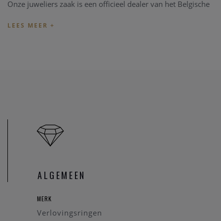
Onze juweliers zaak is een officieel dealer van het Belgische
juwelen merk Atelier P. We hebben een specifiek uitgekozen
collectie in onze zaak aanwezig, maar alle modellen van de
Atelier P collectie kunnen besteld worden in onze zaak.
Wenst u een specifieke verlovingsring aan te passen in onze
zaak, informeer eerst even of we dit model ter beschikking
hebben via
contact
.
Bent u opzoek of heeft u graag meer informatie over een
specifiek Atelier P verlovingsring, zoals ook de huidige prijs
van een verloving ring, kan u een bericht zenden via
contact
.
We brengen u graag op de hoogte.
ALGEMEEN
MERK
Verlovingsringen