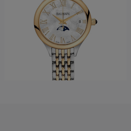
continu geïnspireerd door de oudste en meest extravagante
kunststijlen in de wereld. Met name de Arabische en
Mandarijnse kunst, waarin allebei grote, stijlvolle en
realistische afbeeldingen van bloemen en planten
voorkwamen. Het arabesk motief was de kern van inspiratie
voor het creatieve genie die Balmain was.
Als rode draad door al zijn collecties komen we dit motief
tegen in kant, stiksels en borduurwerk op jassen en jurken.
Toen de
Swatch Group
in 1987 de taak kreeg om
Balmain
horloges
te gaan ontwerpen en maken was er geen twijfel
over mogelijk. Het ontwerp van de horloges moest draaien
om elegantie en het beroemde arabesk motief. Alleen op
deze manier kon het horlogemerk de prestigieuze naam van
Pierre Balmain eer aan doen. Nu, vele jaren later, worden de
heren en dames horloges vaak nog steeds gemaakt met als
belangrijk kenmerk de beeldschone arabesk op de