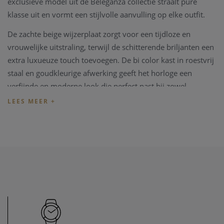
exclusieve model uit de Beleganza collectie straalt pure
klasse uit en vormt een stijlvolle aanvulling op elke outfit.
De zachte beige wijzerplaat zorgt voor een tijdloze en
vrouwelijke uitstraling, terwijl de schitterende briljanten een
extra luxueuze touch toevoegen. De bi color kast in roestvrij
staal en goudkleurige afwerking geeft het horloge een
verfijnde en moderne look die perfect past bij zowel
dagelijkse als feestelijke gelegenheden.
Met een kastdiameter van 32 mm biedt dit model een
elegante aanwezigheid rond de pols zonder aan
draagcomfort in te boeten. Het betrouwbare quartz uurwerk
staat garant voor een nauwkeurige tijdsweergave, terwijl de
stalen horlogeband met vouwsluiting zorgt voor extra
comfort en een veilige sluiting.
De Balmain Beleganza Lady M B83583356 is de ideale
keuze voor vrouwen die houden van stijlvolle elegantie,