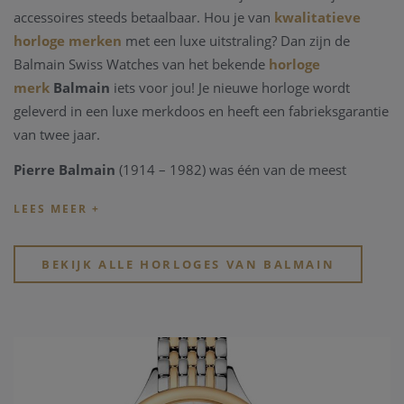
accessoires steeds betaalbaar. Hou je van
kwalitatieve
horloge merken
met een luxe uitstraling? Dan zijn de
Balmain Swiss Watches van het bekende
horloge
merk
Balmain
iets voor jou! Je nieuwe horloge wordt
geleverd in een luxe merkdoos en heeft een fabrieksgarantie
van twee jaar.
Pierre Balmain
(1914 – 1982) was één van de meest
opvallende personen uit de wereld van de Parijse haute
couture. In 1945 opende hij er zijn eerste werkplaats. Hij
kleedde uitzonderlijke vrouwen die hun stempel drukte op
het tijdperk waarin ze leefden. Onder deze vrouwen
BEKIJK ALLE HORLOGES VAN BALMAIN
bevonden zich koninginnen, prinsessen en sterren uit films
en theaters.
Met zijn kunst heeft hij het idee van luxe à la française
helpen verspreiden in de wereld zoals we die kennen. Als
groot liefhebben van kunst en cultuur werd Pierre Balmain