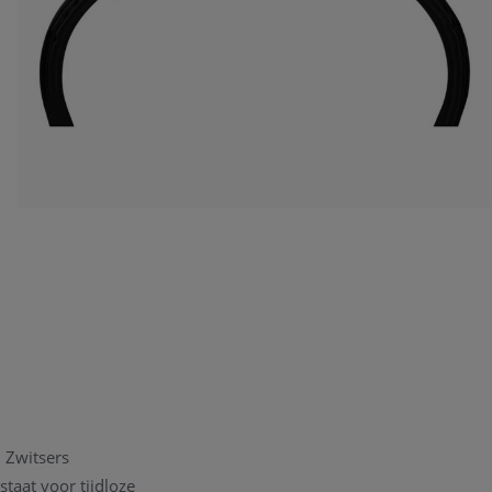
n Zwitsers
taat voor tijdloze