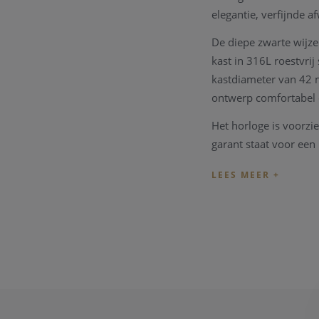
elegantie, verfijnde 
De diepe zwarte wijzer
kast in 316L roestvri
kastdiameter van 42 
ontwerp comfortabel d
Het horloge is voorzie
garant staat voor een
bar (100 meter) is di
Binnenin bevindt zic
silicium technologie.
duurzaamheid, en bied
De zwarte lederen ban
gesp in 316L roestvrij
De Certina DS-1 Chron