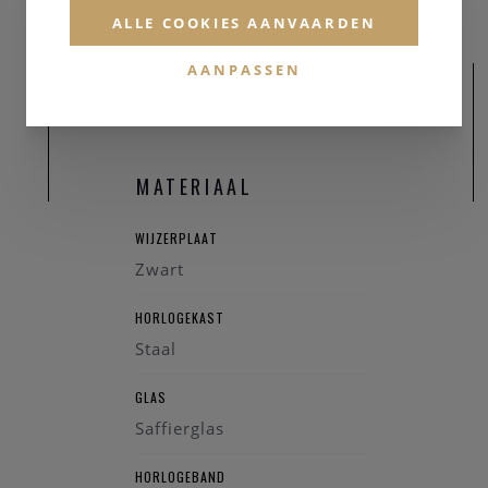
 technisch karakter.
ALLE COOKIES AANVAARDEN
AANPASSEN
9.462.26.051.00
atisch chronograaf
x A05.231
MATERIAAL
icium, Swiss Made
art
WIJZERPLAAT
vrij staal met PVD-coating
Zwart
estvrij staal
42 mm
HORLOGEKAST
32 mm
Staal
1 mm
s met antireflectiecoating
GLAS
eid: 10 bar (100 meter)
Saffierglas
 snel verwisselbaar systeem
 316L roestvrij staal
HORLOGEBAND