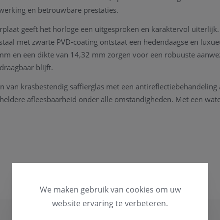
afwerking en betrouwbare prestaties.
plaat geeft het horloge een uitgesproken en karaktervol uiterlijk
j staal met zwarte PVD-coating ontstaat een hedendaagse en luxue
mm en een dikte van 14,32 mm zorgen voor een robuuste aanwezig
raagbaar blijft.
n van krasbestendig saffierglas met een antireflectiebehandeling 
 heldere afleesbaarheid onder alle omstandigheden. Met een wat
t model geschikt voor dagelijks gebruik en actieve momenten.
h het hoogwaardige automatische chronograafuurwerk Valjoux A0
 Dit Zwitserse uurwerk staat bekend om zijn precisie, betrouwbaa
t een perfecte balans tussen traditie en innovatie.
d met snel verwisselbaar systeem zorgt voor extra flexibiliteit e
 staal maakt het geheel compleet en garandeert een veilige sluitin
We maken gebruik van cookies om uw
website ervaring te verbeteren.
o Auto is de ideale keuze voor de man die op zoek is naar een sp