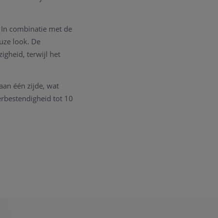
. In combinatie met de
uze look. De
heid, terwijl het
aan één zijde, wat
erbestendigheid tot 10
5.231, uitgerust met
rheid en
n draagcomfort. De
g.
ortief en elegant