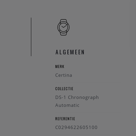
horloge met een sterk
Specificaties
Referentie: C02
Geslacht: Heren
Uurwerk: Autom
Kaliber: Valjou
ALGEMEEN
Kenmerken: Sil
Wijzerplaat: Zw
MERK
Kast: 316L roest
Certina
Lunette: 316L ro
Kastdiameter: 
COLLECTIE
Kastdikte: 14,
DS-1 Chronograph
Tussen lugs: 2
Automatic
Glas: Saffiergla
Waterbestendigh
REFERENTIE
Band: Leder met
C0294622605100
Sluiting: Gesp in