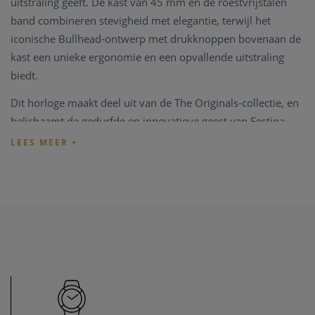
uitstraling geeft. De kast van 45 mm en de roestvrijstalen
band combineren stevigheid met elegantie, terwijl het
iconische Bullhead-ontwerp met drukknoppen bovenaan de
kast een unieke ergonomie en een opvallende uitstraling
biedt.
Dit horloge maakt deel uit van de The Originals-collectie, en
belichaamt de gedurfde en innovatieve geest van Festina.
Het is perfect voor mannen die precisie, sportiviteit en een
onderscheidend design op hun pols willen dragen.
Specificaties
:
Materiaal kast: Roestvrij Staal
Diameter kast: 45 mm
Wijzerplaat: Donkerblauw
Band: Roestvrij Staal
Type sluiting: Stalen gesp
Functies: Chronograaf