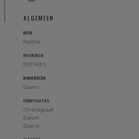
Uurwerk: Miyota kwarts
Waterdicht: 10 ATM
ALGEMEEN
Een krachtig, sportief en stijlvol horloge dat elke outfit een
mannelijke en gedurfde uitstraling geeft: de Festina Bullhead
MERK
F20743/1.
Festina
REFERENTIE
F20743/1
BINNENWERK
Quartz
COMPLICATIES
Chronograaf
Datum
Quartz