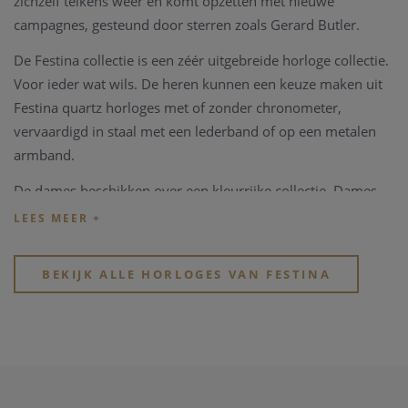
zichzelf telkens weer en komt opzetten met nieuwe
campagnes, gesteund door sterren zoals Gerard Butler.
De Festina collectie is een zéér uitgebreide horloge collectie.
Voor ieder wat wils. De heren kunnen een keuze maken uit
Festina quartz horloges met of zonder chronometer,
vervaardigd in staal met een lederband of op een metalen
armband.
De dames beschikken over een kleurrijke collectie. Dames
quartz Festina horloges zijn verkrijgbaar in volledig staal,
pleetgoud of zelfs rosé pleetgoud, al dan niet met een
lederband en zirconium steentjes verwerkt in de kast.
BEKIJK ALLE HORLOGES VAN FESTINA
Juwelier Clem Vercammen is een officiële Festina dealer,
Festina horloges kunnen online aangekocht worden maar
ook in onze fysieke winkel te Heist-op-den-Berg beschikken
we over een zéér grote festina collectie.
Heeft u verder vragen over de Festina collectie, bent u