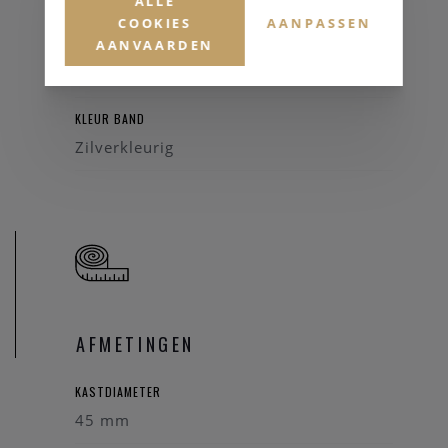
Mineraalglas
ALLE
COOKIES
AANPASSEN
AANVAARDEN
HORLOGEBAND
Staal
KLEUR BAND
Zilverkleurig
AFMETINGEN
KASTDIAMETER
45 mm