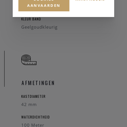
AANVAARDEN
Staal
KLEUR BAND
Geelgoudkleurig
AFMETINGEN
KASTDIAMETER
42 mm
WATERDICHTHEID
100 Meter