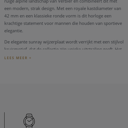
ruige alpine landschap van Verbier en combineert dit met
een modern, strak design. Met een royale kastdiameter van
42 mm en een klassieke ronde vorm is dit horloge een
krachtige statement voor mannen die houden van sportieve
elegantie.
De elegante sunray wijzerplaat wordt verrijkt met een stijlvol
kruismotief, dat de collectie zijn unieke uitstraling geeft. Het
horloge wordt beschermd door een krasbestendig
saffierglas en is voorzien van een betrouwbaar Zwitsers
quartz uurwerk.
De robuuste kast en band zijn vervaardigd uit hoogwaardig
roestvrij staal 316L in zilverkleur, wat duurzaamheid en
comfort garandeert. Met een waterbestendigheid van 10
ATM is het horloge geschikt voor diverse activiteiten,
inclusief zwemmen en watersport.
Kenmerken: