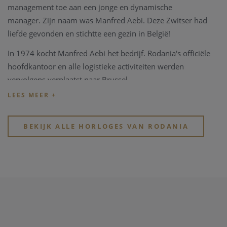
management toe aan een jonge en dynamische
manager.
Zijn naam was Manfred Aebi.
Deze Zwitser had
liefde gevonden en stichtte een gezin in België!
In 1974 kocht Manfred Aebi het bedrijf.
Rodania's officiële
hoofdkantoor en alle logistieke activiteiten werden
vervolgens verplaatst naar Brussel.
In 2020 wordt het merk Rodania verkocht aan 3
ondernemers uit de Zwitserse en Belgische horlogewereld.
BEKIJK ALLE HORLOGES VAN RODANIA
Rodania horloges zijn al meer dan 40 jaar trouwe partner in onze zaak.